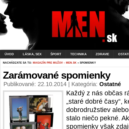
ÚVOD
LÁSKA, SEX
ŠPORT
TECHNIKA
ZDRAVIE
OSTAT
NACHÁDZATE SA TU:
MAGAZÍN PRE MUŽOV – MEN.SK
» SPOMIENKY
Zarámované spomienky
Publikované: 22.10.2014 | Kategória:
Ostatné
Každý z nás občas rá
„staré dobré časy“, k
dobrodružstiev aleb
stalo niečo pekné. A
spomienky však zdajú