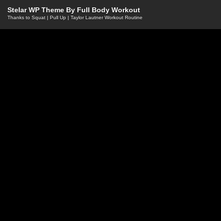
Stelar WP Theme By
Full Body Workout
Thanks to
Squat
|
Pull Up
|
Taylor Lautner Workout Routine