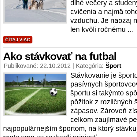
dlhé večery a studen
cvičenia a najmä toh
vzduchu. Je naozaj n
len kvôli ročnému ...
ČÍTAJ VIAC
Ako stávkovať na futbal
Publikované: 22.10.2012 | Kategória:
Šport
Stávkovanie je špor
pasívnych športovcov
športu si takýmto s
pôžitok z rozličných 
zápasov. Zároveň zí
celkom zaujímavé peni
najpopulárnejším športom, na ktorý stávku