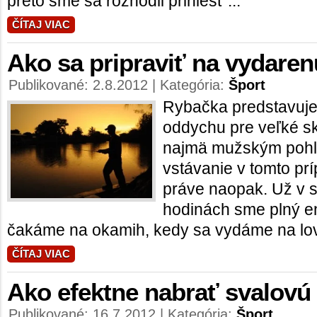
preto sme sa rozhodli priniesť ...
ČÍTAJ VIAC
Ako sa pripraviť na vydare
Publikované: 2.8.2012 | Kategória:
Šport
Rybačka predstavuje
oddychu pre veľké s
najmä mužským pohl
vstávanie v tomto pr
práve naopak. Už v 
hodinách sme plný en
čakáme na okamih, kedy sa vydáme na lov.
ČÍTAJ VIAC
Ako efektne nabrať svalovú
Publikované: 16.7.2012 | Kategória:
Šport