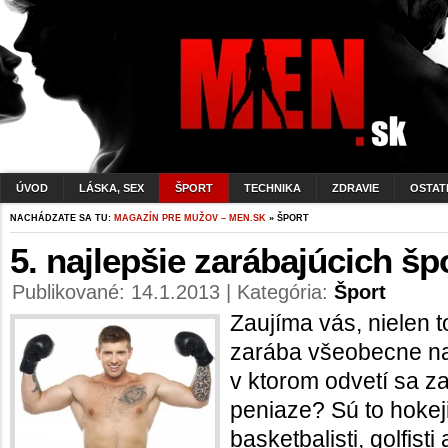
ÚVOD
LÁSKA, SEX
ŠPORT
TECHNIKA
ZDRAVIE
OSTAT
NACHÁDZATE SA TU:
MAGAZÍN PRE MUŽOV – MEN.SK
» ŠPORT
5. najlepšie zarábajúcich š
Publikované: 14.1.2013 | Kategória:
Šport
Zaujíma vás, nielen t
zarába všeobecne najv
v ktorom odvetí sa z
peniaze? Sú to hokejist
basketbalisti, golfisti