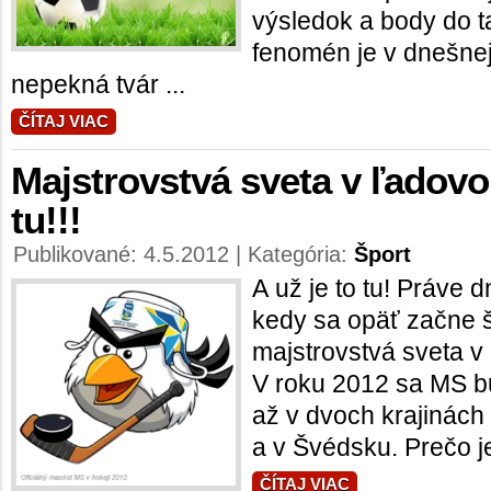
výsledok a body do t
fenomén je v dnešne
nepekná tvár ...
ČÍTAJ VIAC
Majstrovstvá sveta v ľadovo
tu!!!
Publikované: 4.5.2012 | Kategória:
Šport
A už je to tu! Práve 
kedy sa opäť začne 
majstrovstvá sveta v
V roku 2012 sa MS b
až v dvoch krajinách
a v Švédsku. Prečo je t
ČÍTAJ VIAC