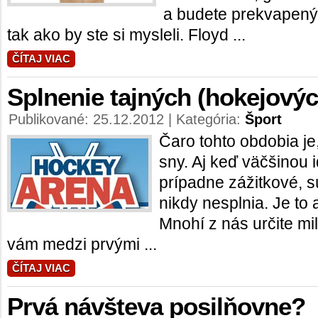
a budete prekvapený,
tak ako by ste si mysleli. Floyd ...
ČÍTAJ VIAC
Splnenie tajných (hokejový
Publikované: 25.12.2012 | Kategória:
Šport
Čaro tohto obdobia je
sny. Aj keď väčšinou i
prípadne zážitkové, sú
nikdy nesplnia. Je to 
Mnohí z nás určite mil
vám medzi prvými ...
ČÍTAJ VIAC
Prvá návšteva posilňovne?