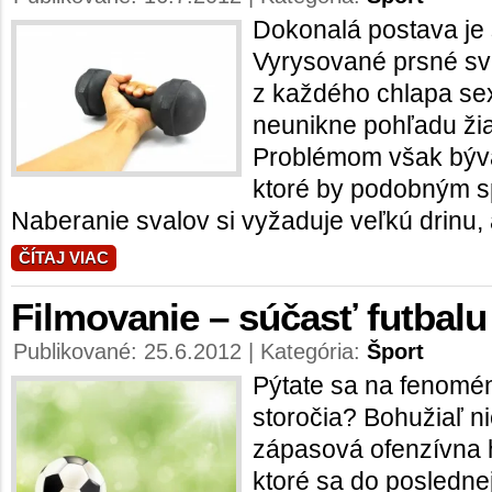
Dokonalá postava j
Vyrysované prsné sva
z každého chlapa sex
neunikne pohľadu žia
Problémom však býva
ktoré by podobným s
Naberanie svalov si vyžaduje veľkú drinu, 
ČÍTAJ VIAC
Filmovanie – súčasť futbalu 
Publikované: 25.6.2012 | Kategória:
Šport
Pýtate sa na fenomén
storočia? Bohužiaľ nie
zápasová ofenzívna 
ktoré sa do poslednej