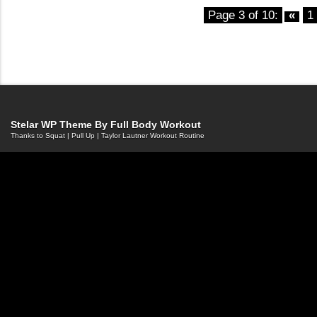
Page 3 of 10:
«
1
Stelar WP Theme By
Full Body Workout
Thanks to
Squat
|
Pull Up
|
Taylor Lautner Workout Routine