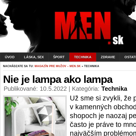
ÚVOD
LÁSKA, SEX
ŠPORT
TECHNIKA
ZDRAVIE
OSTAT
NACHÁDZATE SA TU:
MAGAZÍN PRE MUŽOV – MEN.SK
» TECHNIKA
Nie je lampa ako lampa
Publikované: 10.5.2022 | Kategória:
Technika
Už sme si zvykli, že 
v kamenných obchodo
shopoch je naozaj pe
často je práve to mn
najväčším problémom 