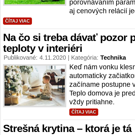
porovnávaním paramet
aj cenových relácií j
ČÍTAJ VIAC
Na čo si treba dávať pozor 
teploty v interiéri
Publikované: 4.11.2020 | Kategória:
Technika
Keď nám vonku klesn
automaticky začiatk
začíname postupne v
Teplo domova je pred
vždy pritiahne.
ČÍTAJ VIAC
Strešná krytina – ktorá je tá