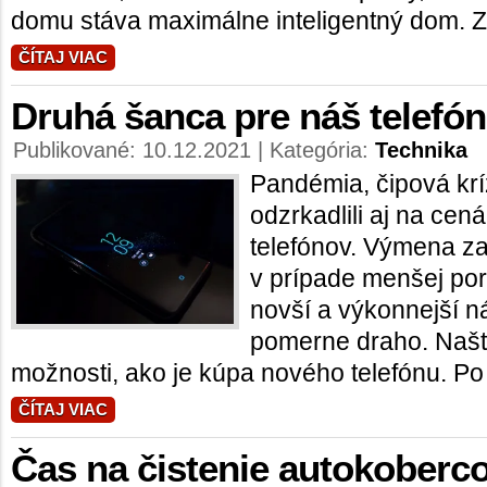
domu stáva maximálne inteligentný dom. Za
ČÍTAJ VIAC
Druhá šanca pre náš telefón
Publikované: 10.12.2021 | Kategória:
Technika
Pandémia, čipová krí
odzrkadlili aj na ce
telefónov. Výmena z
v prípade menšej por
novší a výkonnejší n
pomerne draho. Našťa
možnosti, ako je kúpa nového telefónu. Po 
ČÍTAJ VIAC
Čas na čistenie autokoberc