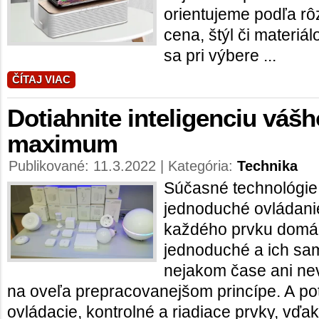
orientujeme podľa rôz
cena, štýl či materiá
sa pri výbere ...
ČÍTAJ VIAC
Dotiahnite inteligenciu vá
maximum
Publikované: 11.3.2022 | Kategória:
Technika
Súčasné technológi
jednoduché ovládanie
každého prvku domác
jednoduché a ich sa
nejakom čase ani nev
na oveľa prepracovanejšom princípe. A po
ovládacie, kontrolné a riadiace prvky, vďa