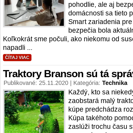
pohodlie, ale aj bezpe
domácnosti sa tieto p
Smart zariadenia pr
bezpečia bola aktuál
Koľkokrát sme počuli, ako niekomu od suse
napadli ...
ČÍTAJ VIAC
Traktory Branson sú tá spr
Publikované: 25.11.2020 | Kategória:
Technika
Každý, kto sa nieked
zaobstará malý trakto
kúpe predchádza rozs
Kúpa takéhoto pomocn
zaslúži trochu času 