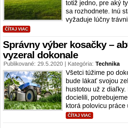
totiž jedno, pre aký
sa rozhodnete. Inú st
vyžaduje lúčny trávni
ČÍTAJ VIAC
Správny výber kosačky – ab
vyzeral dokonale
Publikované: 29.5.2020 | Kategória:
Technika
Všetci túžime po dok
bude lákať svojou ze
hustotou už z diaľky.
docielili, potrebujem
ktorá polovicu práce 
ČÍTAJ VIAC