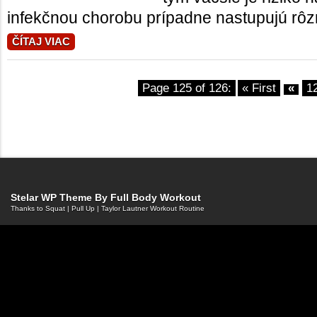
infekčnou chorobu prípadne nastupujú rôzn
ČÍTAJ VIAC
Page 125 of 126:
« First
«
1
Stelar WP Theme By
Full Body Workout
Thanks to
Squat
|
Pull Up
|
Taylor Lautner Workout Routine