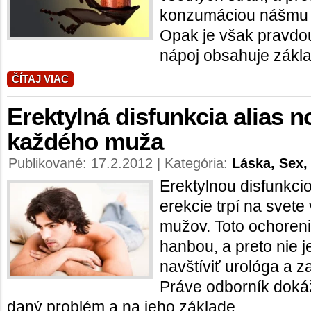
konzumáciou nášmu 
Opak je však pravdo
nápoj obsahuje zákla
ČÍTAJ VIAC
Erektylná disfunkcia alias 
každého muža
Publikované: 17.2.2012 | Kategória:
Láska, Sex,
Erektylnou disfunkci
erekcie trpí na svete
mužov. Toto ochoreni
hanbou, a preto nie 
navštíviť urológa a z
Práve odborník dokáž
daný problém a na jeho základe ...