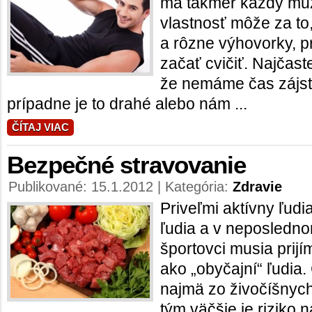
má takmer každý muž
vlastnosť môže za t
a rôzne výhovorky,
začať cvičiť. Najčast
že nemáme čas zájsť
prípadne je to drahé alebo nám ...
ČÍTAJ VIAC
Bezpečné stravovanie
Publikované: 15.1.2012 | Kategória:
Zdravie
Priveľmi aktívny ľudia
ľudia a v neposledn
športovci musia prijí
ako „obyčajní“ ľudia.
najmä zo živočíšnych
tým väčšie je riziko