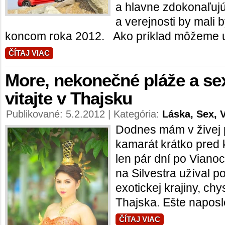
a hlavne zdokonaľujú
a verejnosti by mali 
koncom roka 2012. Ako príklad môžeme uv
ČÍTAJ VIAC
More, nekonečné pláže a s
vitajte v Thajsku
Publikované: 5.2.2012 | Kategória:
Láska, Sex, 
Dodnes mám v živej 
kamarát krátko pred
len pár dní po Vianoci
na Silvestra užíval p
exotickej krajiny, ch
Thajska. Ešte naposle
ČÍTAJ VIAC