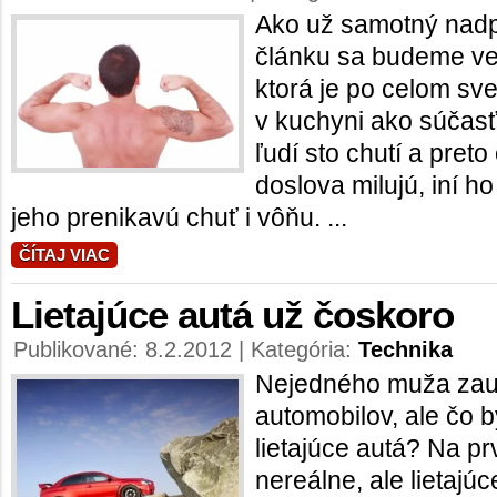
Ako už samotný nadp
článku sa budeme ve
ktorá je po celom sv
v kuchyni ako súčasť
ľudí sto chutí a preto
doslova milujú, iní h
jeho prenikavú chuť i vôňu. ...
ČÍTAJ VIAC
Lietajúce autá už čoskoro
Publikované: 8.2.2012 | Kategória:
Technika
Nejedného muža zau
automobilov, ale čo b
lietajúce autá? Na p
nereálne, ale lietajú