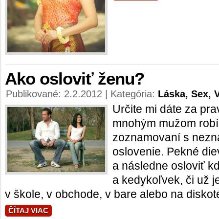
Ako osloviť ženu?
Publikované: 2.2.2012 | Kategória:
Láska, Sex, 
Určite mi dáte za pr
mnohým mužom robí 
zoznamovaní s nezn
oslovenie. Pekné di
a následne osloviť k
a kedykoľvek, či už je 
v škole, v obchode, v bare alebo na diskoté
ČÍTAJ VIAC