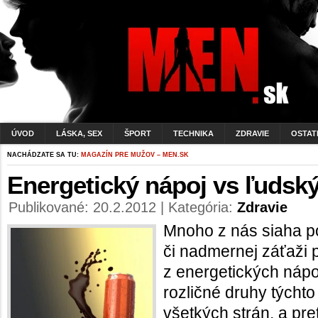
ÚVOD
LÁSKA, SEX
ŠPORT
TECHNIKA
ZDRAVIE
OSTAT
NACHÁDZATE SA TU:
MAGAZÍN PRE MUŽOV – MEN.SK
Energetický nápoj vs ľudsk
Publikované: 20.2.2012 | Kategória:
Zdravie
Mnoho z nás siaha p
či nadmernej záťaži
z energetických náp
rozličné druhy týchto
všetkých strán, a pre