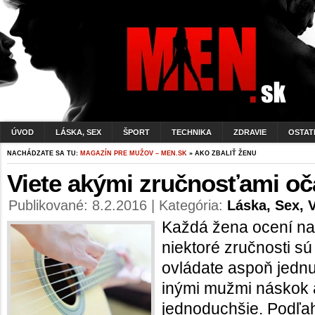
ÚVOD
LÁSKA, SEX
ŠPORT
TECHNIKA
ZDRAVIE
OSTAT
NACHÁDZATE SA TU:
MAGAZÍN PRE MUŽOV – MEN.SK
» AKO ZBALIŤ ŽENU
Viete akými zručnosťami oč
Publikované: 8.2.2016 | Kategória:
Láska, Sex, 
Každá žena ocení na 
niektoré zručnosti s
ovládate aspoň jednu
inými mužmi náskok 
jednoduchšie. Podľah