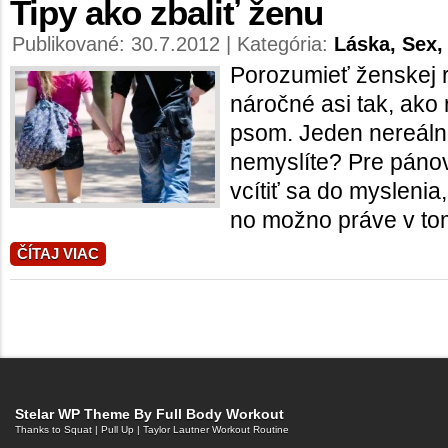
Tipy ako zbaliť ženu
Publikované: 30.7.2012 | Kategória:
Láska, Sex,
Porozumieť ženskej r
náročné asi tak, ako
psom. Jeden nereálne
nemyslíte? Pre pánov
vcítiť sa do myslenia
no možno práve v tom
ČÍTAJ VIAC
Stelar WP Theme By
Full Body Workout
Thanks to
Squat
|
Pull Up
|
Taylor Lautner Workout Routine