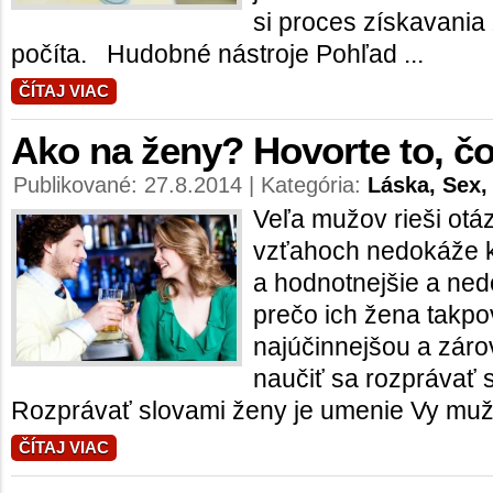
si proces získavania 
počíta. Hudobné nástroje Pohľad ...
ČÍTAJ VIAC
Ako na ženy? Hovorte to, č
Publikované: 27.8.2014 | Kategória:
Láska, Sex,
Veľa mužov rieši otá
vzťahoch nedokáže k
a hodnotnejšie a ned
prečo ich žena takpo
najúčinnejšou a záro
naučiť sa rozprávať
Rozprávať slovami ženy je umenie Vy muži
ČÍTAJ VIAC