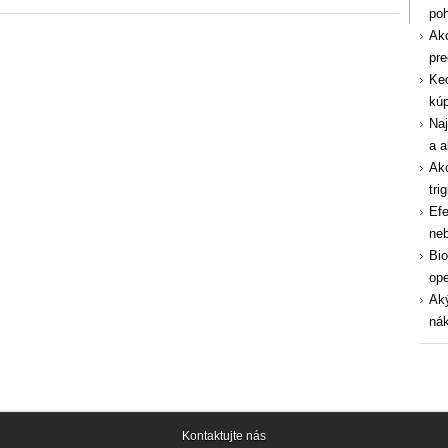
po
Ako
pre
Ked
kúp
Naj
a a
Ako
tri
Efe
ne
Bio
ope
Aký
nák
Kontaktujte nás