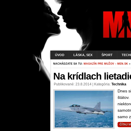
ÚVOD
LÁSKA, SEX
ŠPORT
TECH
NACHÁDZATE SA TU:
MAGAZÍN PRE MUŽOV – MEN.SK
»
Na krídlach lietadie
Publikované: 23.8.2014 | Kategória:
Technika
Dnes si
štátov.
niektor
samotný
samo za
ČÍTAJ V