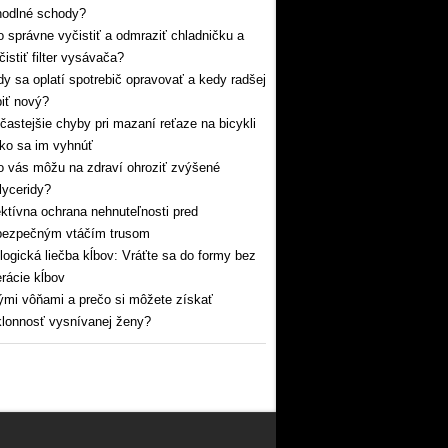
hodlné schody?
 správne vyčistiť a odmraziť chladničku a
čistiť filter vysávača?
y sa oplatí spotrebič opravovať a kedy radšej
iť nový?
častejšie chyby pri mazaní reťaze na bicykli
ko sa im vyhnúť
 vás môžu na zdraví ohroziť zvýšené
glyceridy?
ktívna ochrana nehnuteľnosti pred
bezpečným vtáčím trusom
logická liečba kĺbov: Vráťte sa do formy bez
rácie kĺbov
mi vôňami a prečo si môžete získať
lonnosť vysnívanej ženy?