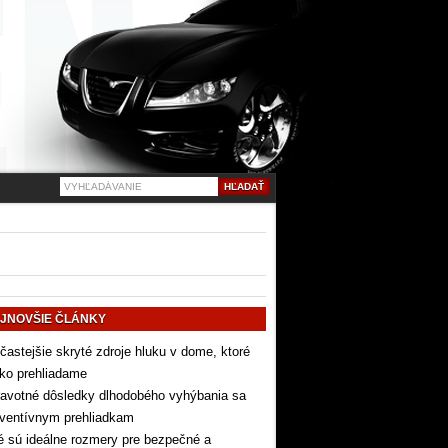
JNOVŠIE ČLÁNKY
častejšie skryté zdroje hluku v dome, ktoré
ko prehliadame
avotné dôsledky dlhodobého vyhýbania sa
eventívnym prehliadkam
 sú ideálne rozmery pre bezpečné a