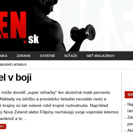
NIKA
ZDRAVIE
OSTATNÉ
SÚŤAŽE
SIEŤ MAGAZÍNOV
 BOJOVÉ LIETADLO
l v boji
 môže dovoliť „super stíhačky“ len skutočné malé percento
NA
 Náklady na údržbu a prevádzku lietadiel neustále rastú a
Naj
é krajiny sú tak nútené robiť krajné rozhodnutia. Napríklad
ľah
 Nový Zéland alebo Filipíny nechávajú svoje vojenské letectvo
Zdr
niknúť a to ...
pr
IAC
Aké