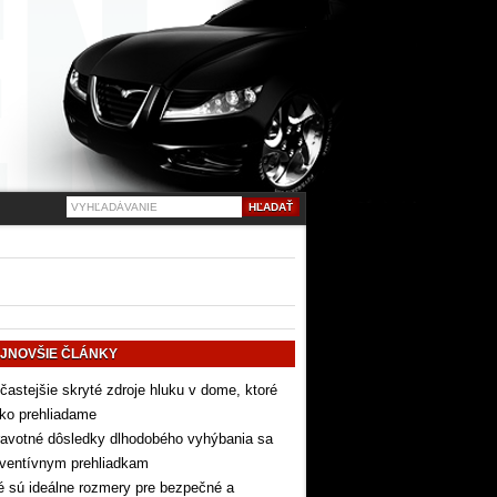
JNOVŠIE ČLÁNKY
častejšie skryté zdroje hluku v dome, ktoré
ko prehliadame
avotné dôsledky dlhodobého vyhýbania sa
eventívnym prehliadkam
 sú ideálne rozmery pre bezpečné a