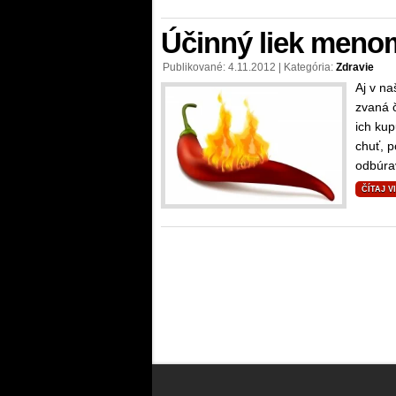
Účinný liek menom
Publikované: 4.11.2012 | Kategória:
Zdravie
Aj v n
zvaná č
ich kup
chuť, p
odbúrav
ČÍTAJ V