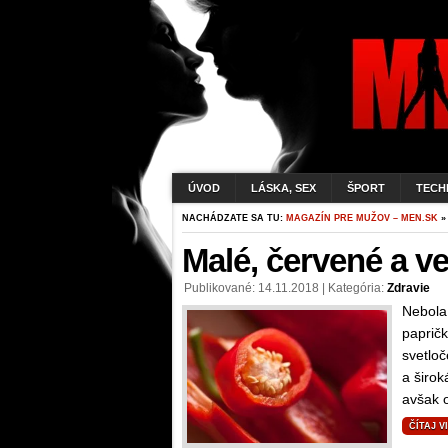
ÚVOD
LÁSKA, SEX
ŠPORT
TECH
NACHÁDZATE SA TU:
MAGAZÍN PRE MUŽOV – MEN.SK
» 
Malé, červené a ve
Publikované: 14.11.2018 | Kategória:
Zdravie
Nebola 
papričk
svetloč
a širok
avšak o
ČÍTAJ V