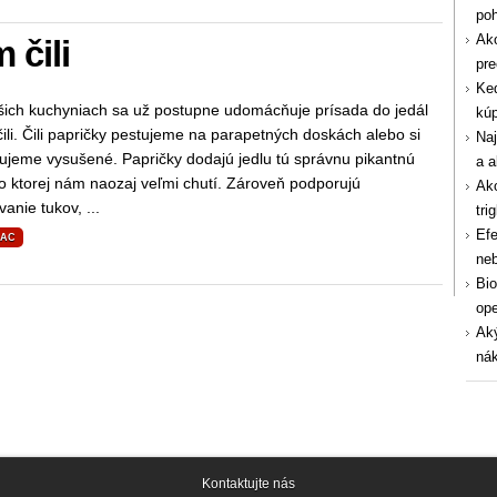
po
Ako
 čili
pre
Ked
ašich kuchyniach sa už postupne udomácňuje prísada do jedál
kúp
ili. Čili papričky pestujeme na parapetných doskách alebo si
Naj
ujeme vysušené. Papričky dodajú jedlu tú správnu pikantnú
a a
o ktorej nám naozaj veľmi chutí. Zároveň podporujú
Ako
anie tukov, ...
tri
Efe
IAC
ne
Bio
ope
Aký
nák
Kontaktujte nás