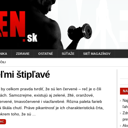
NIKA
ZDRAVIE
OSTATNÉ
SÚŤAŽE
SIEŤ MAGAZÍNOV
ČILI
ľmi štipľavé
by celkom pravda tvrdiť, že sú len červené – reč je o čili
NA
ách. Samozrejme, existujú aj zelené, žlté, oranžové,
Naj
ervené, tmavočervené i viacfarebné. Rôzna paleta farieb
ľah
á škála chutí. Práve pikantnosť je ich charakteristická črta,
Zdr
krem toho, že sú ...
pr
IAC
Aké