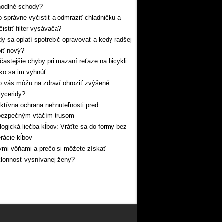
hodlné schody?
 správne vyčistiť a odmraziť chladničku a
čistiť filter vysávača?
y sa oplatí spotrebič opravovať a kedy radšej
iť nový?
častejšie chyby pri mazaní reťaze na bicykli
ko sa im vyhnúť
 vás môžu na zdraví ohroziť zvýšené
glyceridy?
ktívna ochrana nehnuteľnosti pred
bezpečným vtáčím trusom
logická liečba kĺbov: Vráťte sa do formy bez
rácie kĺbov
mi vôňami a prečo si môžete získať
lonnosť vysnívanej ženy?