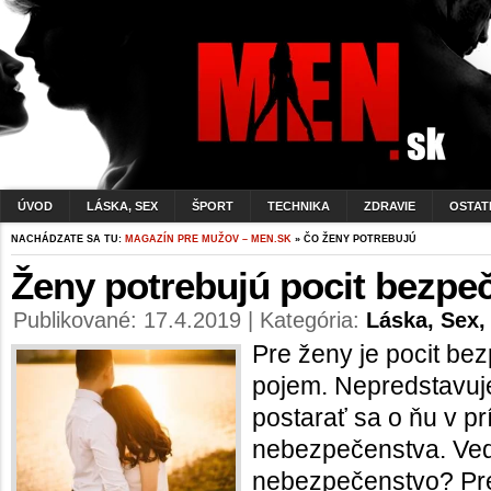
ÚVOD
LÁSKA, SEX
ŠPORT
TECHNIKA
ZDRAVIE
OSTAT
NACHÁDZATE SA TU:
MAGAZÍN PRE MUŽOV – MEN.SK
» ČO ŽENY POTREBUJÚ
Ženy potrebujú pocit bezpeč
Publikované: 17.4.2019 | Kategória:
Láska, Sex,
Pre ženy je pocit bez
pojem. Nepredstavuje
postarať sa o ňu v p
nebezpečenstva. Veď 
nebezpečenstvo? Pre