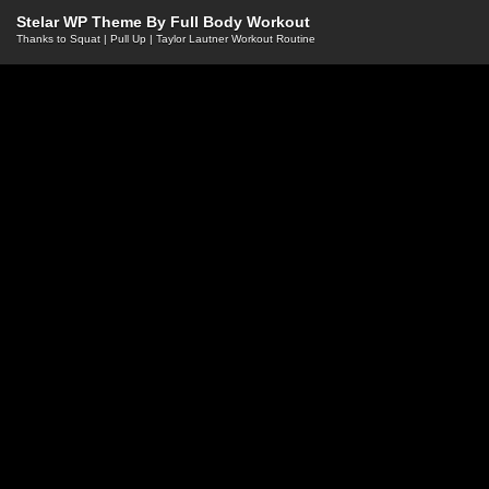
Stelar WP Theme By
Full Body Workout
Thanks to
Squat
|
Pull Up
|
Taylor Lautner Workout Routine