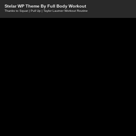
Stelar WP Theme By
Full Body Workout
Thanks to
Squat
|
Pull Up
|
Taylor Lautner Workout Routine