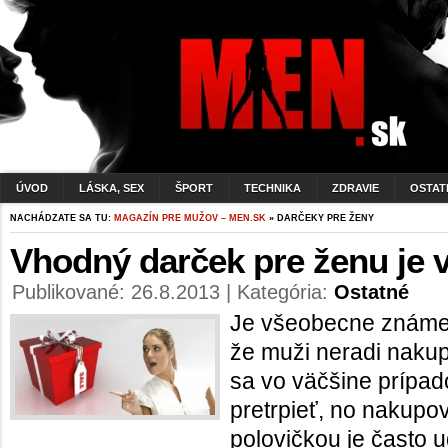
ÚVOD
LÁSKA, SEX
ŠPORT
TECHNIKA
ZDRAVIE
OSTAT
NACHÁDZATE SA TU:
MAGAZÍN PRE MUŽOV – MEN.SK
» DARČEKY PRE ŽENY
Vhodný darček pre ženu je 
Publikované: 26.8.2013 | Kategória:
Ostatné
Je všeobecne známe 
že muži neradi naku
sa vo väčšine prípad
pretrpieť, no nakupo
polovičkou je často 