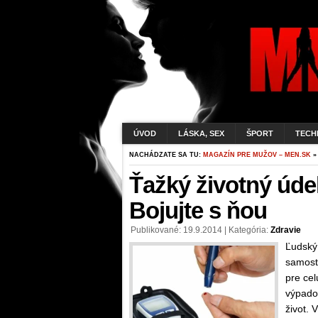
ÚVOD
LÁSKA, SEX
ŠPORT
TECH
NACHÁDZATE SA TU:
MAGAZÍN PRE MUŽOV – MEN.SK
»
Ťažký životný úde
Bojujte s ňou
Publikované: 19.9.2014 | Kategória:
Zdravie
Ľudský
samost
pre cel
výpado
život. 