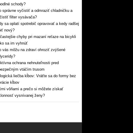
hodlné schody?
 správne vyčistiť a odmraziť chladničku a
čistiť filter vysávača?
y sa oplatí spotrebič opravovať a kedy radšej
iť nový?
častejšie chyby pri mazaní reťaze na bicykli
ko sa im vyhnúť
 vás môžu na zdraví ohroziť zvýšené
glyceridy?
ktívna ochrana nehnuteľnosti pred
bezpečným vtáčím trusom
logická liečba kĺbov: Vráťte sa do formy bez
rácie kĺbov
mi vôňami a prečo si môžete získať
lonnosť vysnívanej ženy?