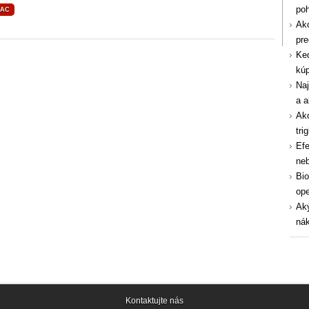
po
IAC
Ako
pre
Ked
kúp
Naj
a a
Ako
tri
Efe
ne
Bio
ope
Aký
nák
Kontaktujte nás