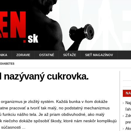
NIKA
ZDRAVIE
OSTATNÉ
SÚŤAŽE
SIEŤ MAGAZÍNOV
 DIABETES
l nazývaný cukrovka.
NA
 organizmus je zložitý systém. Každá bunka v ňom dokáže
Naj
atne pracovať a tvoriť tak malý, no podstatný mechanizmus
ľah
ú funkciu nášho tela. Je až priam obdivuhodné, ako malý
Zdr
k niečoho dokáže spôsobiť škody, ktoré nám neskôr komplikujú
pr
V súčasnosti ...
Aké