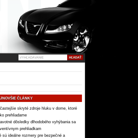
JNOVŠIE ČLÁNKY
častejšie skryté zdroje hluku v dome, ktoré
ko prehliadame
avotné dôsledky dlhodobého vyhýbania sa
eventívnym prehliadkam
 sú ideálne rozmery pre bezpečné a