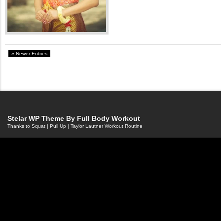
» Newer Entries
Stelar WP Theme By
Full Body Workout
Thanks to
Squat
|
Pull Up
|
Taylor Lautner Workout Routine