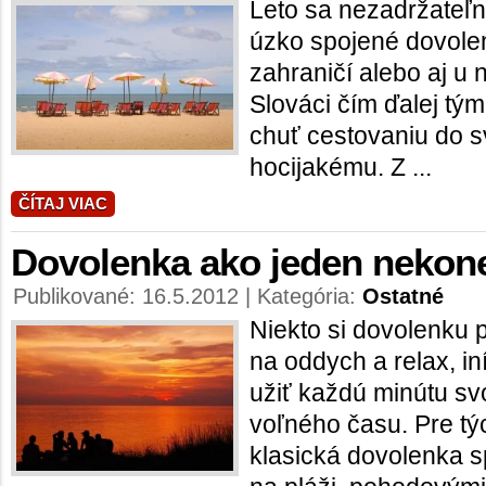
Leto sa nezadržateľne
úzko spojené dovolenk
zahraničí alebo aj u
Slováci čím ďalej tým
chuť cestovaniu do sv
hocijakému. Z ...
ČÍTAJ VIAC
Dovolenka ako jeden nekon
Publikované: 16.5.2012 | Kategória:
Ostatné
Niekto si dovolenku 
na oddych a relax, in
užiť každú minútu s
voľného času. Pre tý
klasická dovolenka 