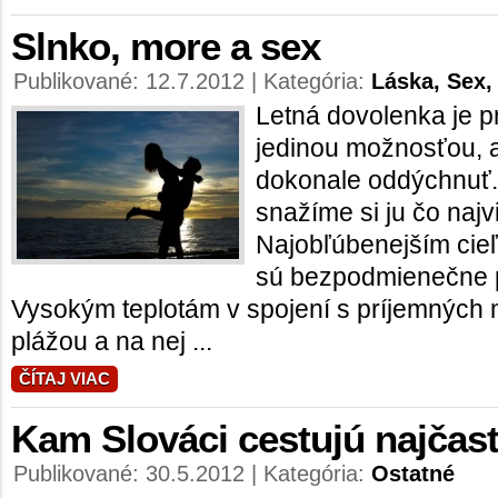
Slnko, more a sex
Publikované: 12.7.2012 | Kategória:
Láska, Sex,
Letná dovolenka je p
jedinou možnosťou, a
dokonale oddýchnuť.
snažíme si ju čo najvi
Najobľúbenejším cieľ
sú bezpodmienečne p
Vysokým teplotám v spojení s príjemnýc
plážou a na nej ...
ČÍTAJ VIAC
Kam Slováci cestujú najčast
Publikované: 30.5.2012 | Kategória:
Ostatné