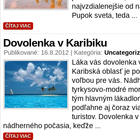
najvzdialenejšie od n
Pupok sveta, teda ...
ČÍTAJ VIAC
Dovolenka v Karibiku
Publikované: 16.8.2012 | Kategória:
Uncategori
Láka vás dovolenka v
Karibská oblasť je p
voľbou pre vás. Nádh
tyrkysovo-modré more
tým hlavným lákadlo
podľahne aj čoraz vi
turistov. Dovolenka v
nádherného počasia, keďže ...
ČÍTAJ VIAC