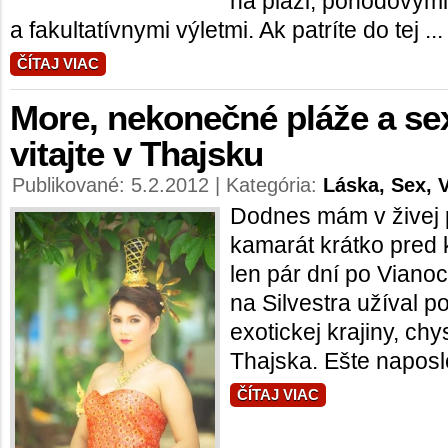
na pláži, pohodovým
a fakultatívnymi výletmi. Ak patríte do tej ...
ČÍTAJ VIAC
More, nekonečné pláže a s
vitajte v Thajsku
Publikované: 5.2.2012 | Kategória:
Láska, Sex, 
Dodnes mám v živej 
kamarát krátko pred
len pár dní po Vianoci
na Silvestra užíval p
exotickej krajiny, ch
Thajska. Ešte naposle
ČÍTAJ VIAC