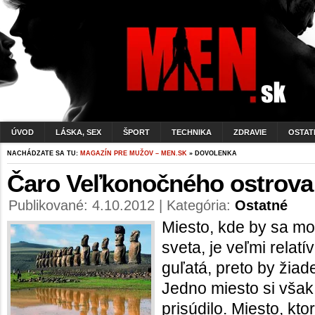
ÚVOD
LÁSKA, SEX
ŠPORT
TECHNIKA
ZDRAVIE
OSTAT
NACHÁDZATE SA TU:
MAGAZÍN PRE MUŽOV – MEN.SK
» DOVOLENKA
Čaro Veľkonočného ostrova
Publikované: 4.10.2012 | Kategória:
Ostatné
Miesto, kde by sa m
sveta, je veľmi relat
guľatá, preto by žia
Jedno miesto si však 
prisúdilo. Miesto, kto