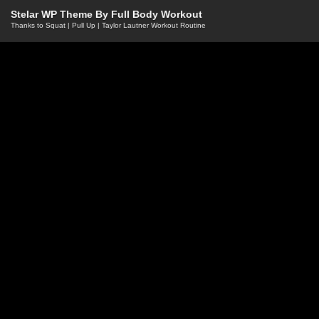
Stelar WP Theme By
Full Body Workout
Thanks to
Squat
|
Pull Up
|
Taylor Lautner Workout Routine