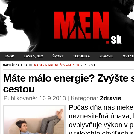
ÚVOD
LÁSKA, SEX
ŠPORT
TECHNIKA
ZDRAVIE
OSTAT
NACHÁDZATE SA TU:
MAGAZÍN PRE MUŽOV – MEN.SK
» ENERGIA
Máte málo energie? Zvýšte s
cestou
Publikované: 16.9.2013 | Kategória:
Zdravie
Počas dňa nás niek
neznesiteľná únava, 
ovplyvňuje výkon v p
v takýchto chvíľach 