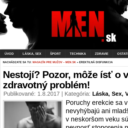
ÚVOD
LÁSKA, SEX
ŠPORT
TECHNIKA
ZDRAVIE
OSTAT
NACHÁDZATE SA TU:
MAGAZÍN PRE MUŽOV – MEN.SK
» EREKTILNÁ DISFUNKCIA
Nestojí? Pozor, môže ísť o 
zdravotný problém!
Publikované: 1.8.2017 | Kategória:
Láska, Sex, 
Poruchy erekcie sa v
nevyhýbajú ani mladše
v neskoršom veku sú
pevnosť stoporenia n