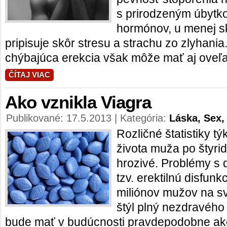
s prirodzeným úbytk
hormónov, u menej s
pripisuje skôr stresu a strachu zo zlyhani
chýbajúca erekcia však môže mať aj oveľa 
ČÍTAJ VIAC
Ako vznikla Viagra
Publikované: 17.5.2013 | Kategória:
Láska, Sex,
Rozličné štatistiky t
života muža po štyrid
hrozivé. Problémy s 
tzv. erektilnú disfunk
miliónov mužov na sv
štýl plný nezdravého 
bude mať v budúcnosti pravdepodobne ako