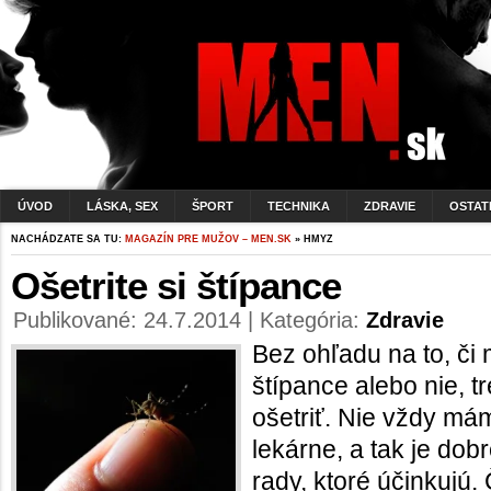
ÚVOD
LÁSKA, SEX
ŠPORT
TECHNIKA
ZDRAVIE
OSTAT
NACHÁDZATE SA TU:
MAGAZÍN PRE MUŽOV – MEN.SK
» HMYZ
Ošetrite si štípance
Publikované: 24.7.2014 | Kategória:
Zdravie
Bez ohľadu na to, či 
štípance alebo nie, tr
ošetriť. Nie vždy mám
lekárne, a tak je do
rady, ktoré účinkujú.