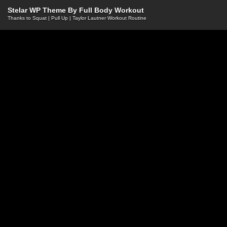
Stelar WP Theme By
Full Body Workout
Thanks to
Squat
|
Pull Up
|
Taylor Lautner Workout Routine