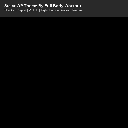
Stelar WP Theme By
Full Body Workout
Thanks to
Squat
|
Pull Up
|
Taylor Lautner Workout Routine