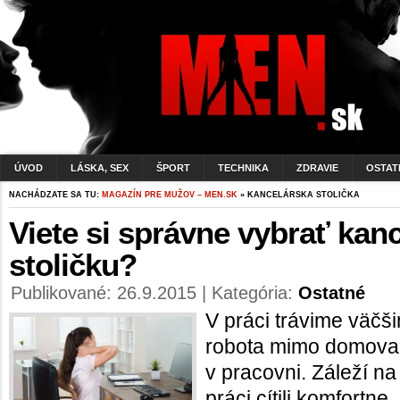
ÚVOD
LÁSKA, SEX
ŠPORT
TECHNIKA
ZDRAVIE
OSTAT
NACHÁDZATE SA TU:
MAGAZÍN PRE MUŽOV – MEN.SK
» KANCELÁRSKA STOLIČKA
Viete si správne vybrať kan
stoličku?
Publikované: 26.9.2015 | Kategória:
Ostatné
V práci trávime väčši
robota mimo domova,
v pracovni. Záleží na
práci cítili komfortne