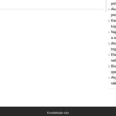
po
Ako
pre
Ked
kúp
Naj
a a
Ako
tri
Efe
ne
Bio
ope
Aký
nák
Kontaktujte nás