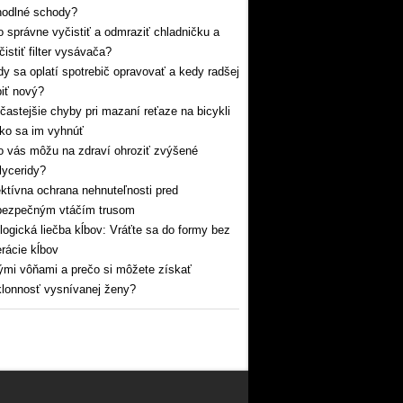
hodlné schody?
 správne vyčistiť a odmraziť chladničku a
čistiť filter vysávača?
y sa oplatí spotrebič opravovať a kedy radšej
iť nový?
častejšie chyby pri mazaní reťaze na bicykli
ko sa im vyhnúť
 vás môžu na zdraví ohroziť zvýšené
glyceridy?
ktívna ochrana nehnuteľnosti pred
bezpečným vtáčím trusom
logická liečba kĺbov: Vráťte sa do formy bez
rácie kĺbov
mi vôňami a prečo si môžete získať
lonnosť vysnívanej ženy?