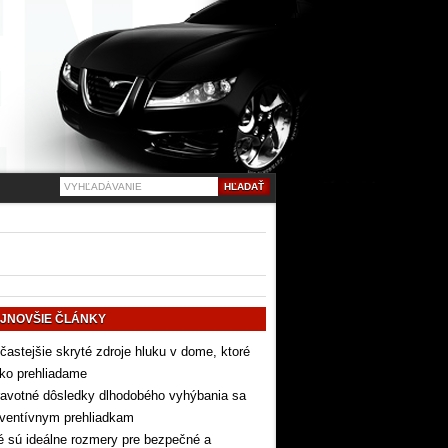
JNOVŠIE ČLÁNKY
častejšie skryté zdroje hluku v dome, ktoré
ko prehliadame
avotné dôsledky dlhodobého vyhýbania sa
eventívnym prehliadkam
 sú ideálne rozmery pre bezpečné a