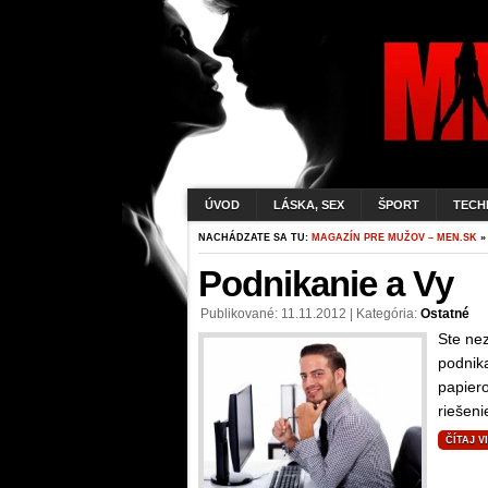
ÚVOD
LÁSKA, SEX
ŠPORT
TECH
NACHÁDZATE SA TU:
MAGAZÍN PRE MUŽOV – MEN.SK
»
Podnikanie a Vy
Publikované: 11.11.2012 | Kategória:
Ostatné
Ste ne
podnik
papiero
riešeni
ČÍTAJ V