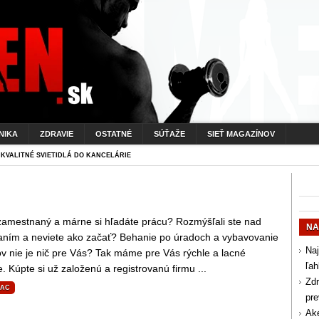
NIKA
ZDRAVIE
OSTATNÉ
SÚŤAŽE
SIEŤ MAGAZÍNOV
 KVALITNÉ SVIETIDLÁ DO KANCELÁRIE
zamestnaný a márne si hľadáte prácu? Rozmýšľali ste nad
NA
aním a neviete ako začať? Behanie po úradoch a vybavovanie
Naj
v nie je nič pre Vás? Tak máme pre Vás rýchle a lacné
ľah
e. Kúpte si už založenú a registrovanú firmu ...
Zdr
IAC
pr
Aké