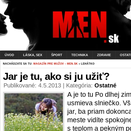
ÚVOD
LÁSKA, SEX
ŠPORT
TECHNIKA
ZDRAVIE
OSTAT
NACHÁDZATE SA TU:
MAGAZÍN PRE MUŽOV – MEN.SK
» LEHÁTKO
Jar je tu, ako si ju užiť?
Publikované: 4.5.2013 | Kategória:
Ostatné
A je to tu Po dlhej z
usmieva slniečko. Vš
jar, ba priam dokonca
meste vidíte spokojne
s teplom a pekným p