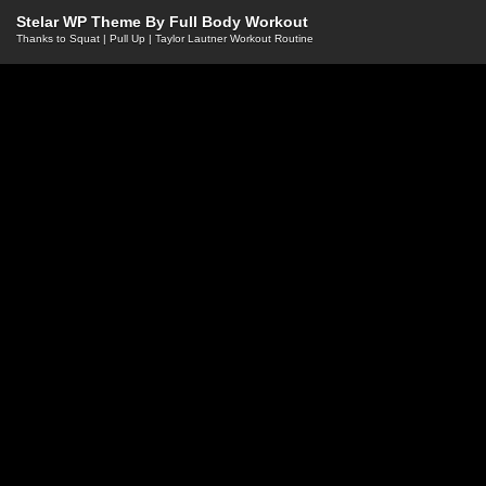
Stelar WP Theme By
Full Body Workout
Thanks to
Squat
|
Pull Up
|
Taylor Lautner Workout Routine