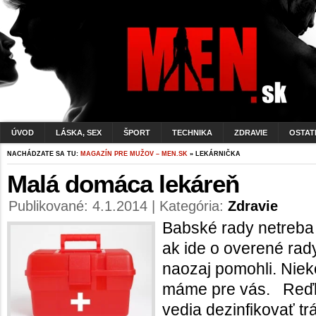
ÚVOD
LÁSKA, SEX
ŠPORT
TECHNIKA
ZDRAVIE
OSTAT
NACHÁDZATE SA TU:
MAGAZÍN PRE MUŽOV – MEN.SK
» LEKÁRNIČKA
Malá domáca lekáreň
Publikované: 4.1.2014 | Kategória:
Zdravie
Babské rady netreba
ak ide o overené rad
naozaj pomohli. Niek
máme pre vás. R
vedia dezinfikovať trá