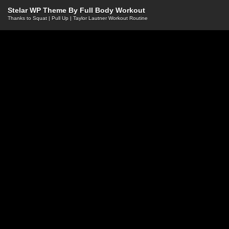
Stelar WP Theme By
Full Body Workout
Thanks to
Squat
|
Pull Up
|
Taylor Lautner Workout Routine