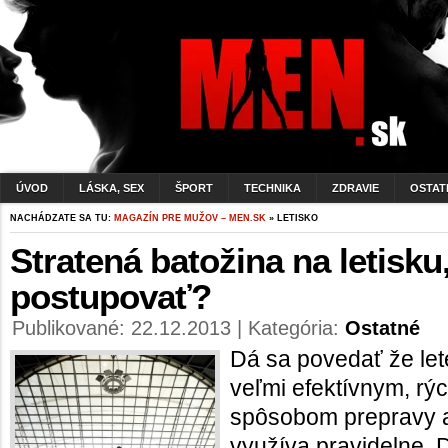
ÚVOD
LÁSKA, SEX
ŠPORT
TECHNIKA
ZDRAVIE
OSTAT
NACHÁDZATE SA TU:
MAGAZÍN PRE MUŽOV – MEN.SK
» LETISKO
Stratená batožina na letisku
postupovať?
Publikované: 22.12.2013 | Kategória:
Ostatné
Dá sa povedať že le
veľmi efektívnym, r
spôsobom prepravy a 
využíva pravidelne. 