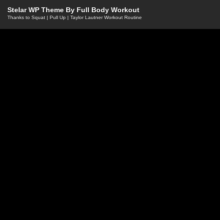
Stelar WP Theme By
Full Body Workout
Thanks to
Squat
|
Pull Up
|
Taylor Lautner Workout Routine