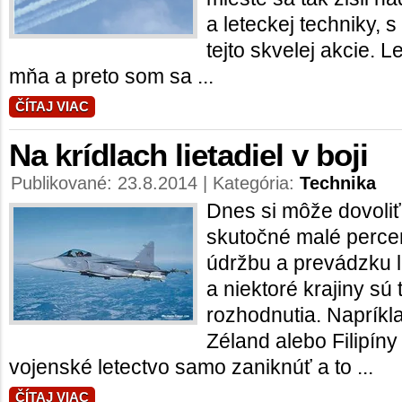
a leteckej techniky, 
tejto skvelej akcie. Le
mňa a preto som sa ...
ČÍTAJ VIAC
Na krídlach lietadiel v boji
Publikované: 23.8.2014 | Kategória:
Technika
Dnes si môže dovoliť
skutočné malé percen
údržbu a prevádzku li
a niektoré krajiny sú 
rozhodnutia. Naprík
Zéland alebo Filipín
vojenské letectvo samo zaniknúť a to ...
ČÍTAJ VIAC