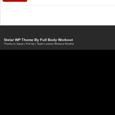
Stelar WP Theme By
Full Body Workout
Thanks to
Squat
|
Pull Up
|
Taylor Lautner Workout Routine