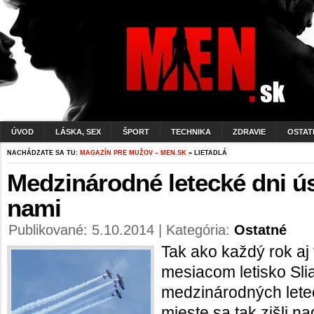
ÚVOD
LÁSKA, SEX
ŠPORT
TECHNIKA
ZDRAVIE
OSTAT
NACHÁDZATE SA TU:
MAGAZÍN PRE MUŽOV – MEN.SK
» LIETADLÁ
Medzinárodné letecké dni ú
nami
Publikované: 5.10.2014 | Kategória:
Ostatné
Tak ako každý rok aj 
mesiacom letisko Sli
medzinárodných lete
mieste sa tak zišli na