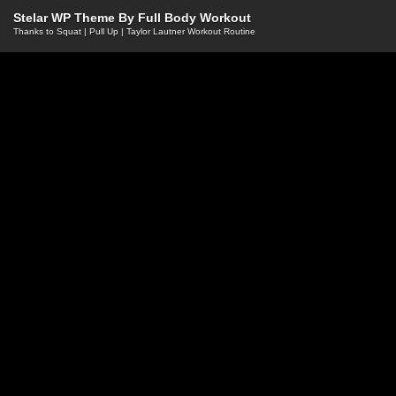
Stelar WP Theme By
Full Body Workout
Thanks to
Squat
|
Pull Up
|
Taylor Lautner Workout Routine