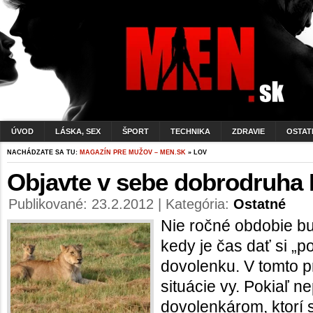
ÚVOD
LÁSKA, SEX
ŠPORT
TECHNIKA
ZDRAVIE
OSTAT
NACHÁDZATE SA TU:
MAGAZÍN PRE MUŽOV – MEN.SK
» LOV
Objavte v sebe dobrodruha I
Publikované: 23.2.2012 | Kategória:
Ostatné
Nie ročné obdobie b
kedy je čas dať si „p
dovolenku. V tomto 
situácie vy. Pokiaľ n
dovolenkárom, ktorí s