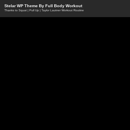
Stelar WP Theme By
Full Body Workout
Thanks to
Squat
|
Pull Up
|
Taylor Lautner Workout Routine