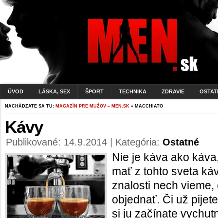
ÚVOD
LÁSKA, SEX
ŠPORT
TECHNIKA
ZDRAVIE
OSTAT
NACHÁDZATE SA TU:
MAGAZÍN PRE MUŽOV – MEN.SK
» MACCHIATO
Kávy
Publikované: 14.9.2014 | Kategória:
Ostatné
Nie je káva ako káva
mať z tohto sveta ká
znalosti nech vieme,
objednať. Či už pijet
si ju začínate vychut