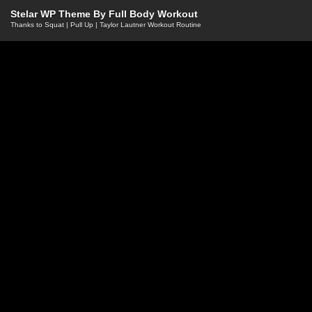
Stelar WP Theme By
Full Body Workout
Thanks to
Squat
|
Pull Up
|
Taylor Lautner Workout Routine