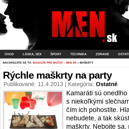
ÚVOD
LÁSKA, SEX
ŠPORT
TECHNIKA
ZDRAVIE
OSTAT
NACHÁDZATE SA TU:
MAGAZÍN PRE MUŽOV – MEN.SK
» MAŠKRTY
Rýchle maškrty na party
Publikované: 11.4.2013 | Kategória:
Ostatné
Kamaráti sú onedlho
s niekoľkými slečnami
čím ich pohostíte. Hl
nebudete, a tak skúst
maškrty. Nebojte sa,