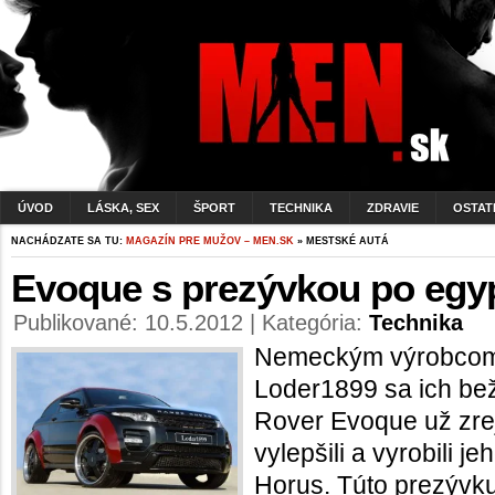
ÚVOD
LÁSKA, SEX
ŠPORT
TECHNIKA
ZDRAVIE
OSTAT
NACHÁDZATE SA TU:
MAGAZÍN PRE MUŽOV – MEN.SK
» MESTSKÉ AUTÁ
Evoque s prezývkou po egy
Publikované: 10.5.2012 | Kategória:
Technika
Nemeckým výrobcom 
Loder1899 sa ich be
Rover Evoque už zrej
vylepšili a vyrobili 
Horus. Túto prezývku