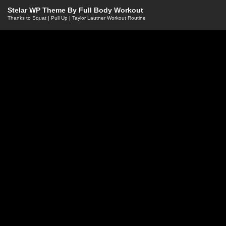
Stelar WP Theme By
Full Body Workout
Thanks to
Squat
|
Pull Up
|
Taylor Lautner Workout Routine