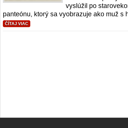
vyslúžil po starove
panteónu, ktorý sa vyobrazuje ako muž s h
ČÍTAJ VIAC