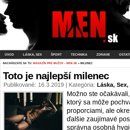
ÚVOD
LÁSKA, SEX
ŠPORT
TECHNIKA
ZDRAVIE
OSTAT
NACHÁDZATE SA TU:
MAGAZÍN PRE MUŽOV – MEN.SK
» MILENEC
Toto je najlepší milenec
Publikované: 16.3.2019 | Kategória:
Láska, Sex,
Možno ste očakávali, 
ktorý sa môže pochvá
proporciami, ale okrem
ďalšie zaujímavé pos
správna osobná hygi