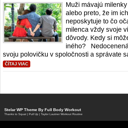
Muži mávajú milenky 
alebo preto, že im i
neposkytuje to čo o
milenca vždy svoje v
dôvody. Kedy si môže
iného? Nedocene
svoju polovičku v spoločnosti a správate sa
ČÍTAJ VIAC
Stelar WP Theme By
Full Body Workout
Thanks to
Squat
|
Pull Up
|
Taylor Lautner Workout Routine