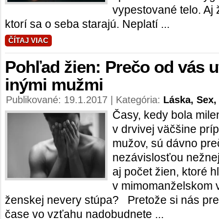
vypestované telo. Aj
ktorí sa o seba starajú. Neplatí ...
ČÍTAJ VIAC
Pohľad žien: Prečo od vás 
inými mužmi
Publikované: 19.1.2017 | Kategória:
Láska, Sex,
Časy, kedy bola mil
v drvivej väčšine p
mužov, sú dávno pre
nezávislosťou nežnej
aj počet žien, ktoré h
v mimomanželskom vz
ženskej nevery stúpa? Pretože si nás pre
čase vo vzťahu nadobudnete ...