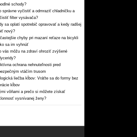
hodlné schody?
 správne vyčistiť a odmraziť chladničku a
čistiť filter vysávača?
y sa oplatí spotrebič opravovať a kedy radšej
iť nový?
častejšie chyby pri mazaní reťaze na bicykli
ko sa im vyhnúť
 vás môžu na zdraví ohroziť zvýšené
glyceridy?
ktívna ochrana nehnuteľnosti pred
bezpečným vtáčím trusom
logická liečba kĺbov: Vráťte sa do formy bez
rácie kĺbov
mi vôňami a prečo si môžete získať
lonnosť vysnívanej ženy?