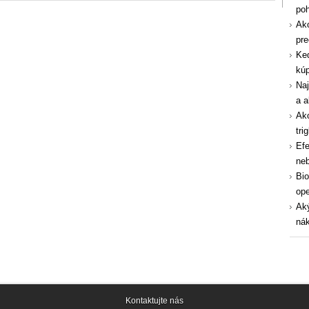
po
Ako
pre
Ked
kúp
Naj
a a
Ako
tri
Efe
ne
Bio
ope
Aký
nák
Kontaktujte nás