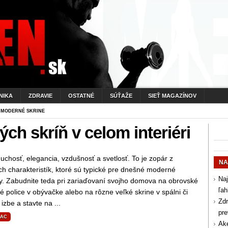
NIKA
ZDRAVIE
OSTATNÉ
SÚŤAŽE
SIEŤ MAGAZÍNOV
 MODERNÉ SKRINE
ch skríň v celom interiéri
chosť, elegancia, vzdušnosť a svetlosť. To je zopár z
NA
h charakteristík, ktoré sú typické pre dnešné moderné
Naj
ry. Zabudnite teda pri zariaďovaní svojho domova na obrovské
ľah
vé police v obývačke alebo na rôzne veľké skrine v spálni či
Zdr
 izbe a stavte na ...
pr
IAC
Aké