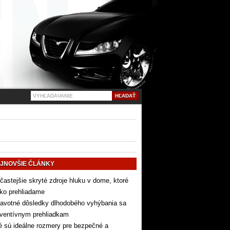
JNOVŠIE ČLÁNKY
častejšie skryté zdroje hluku v dome, ktoré
ko prehliadame
avotné dôsledky dlhodobého vyhýbania sa
eventívnym prehliadkam
 sú ideálne rozmery pre bezpečné a