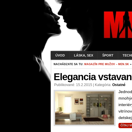
ÚVOD
LÁSKA, SEX
ŠPORT
TECH
NACHÁDZATE SA TU:
MAGAZÍN PRE MUŽOV – MEN.SK
»
Elegancia vstavaný
Publikované: 15.2.2015 | Kategória:
Ostatné
Jednodu
mnohýc
interié
vitríno
detskej
ČÍTAJ V