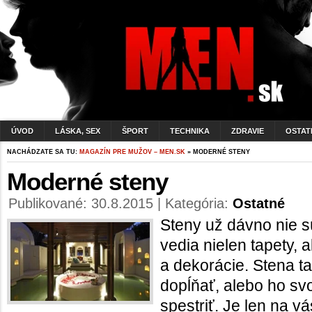
ÚVOD
LÁSKA, SEX
ŠPORT
TECHNIKA
ZDRAVIE
OSTAT
NACHÁDZATE SA TU:
MAGAZÍN PRE MUŽOV – MEN.SK
» MODERNÉ STENY
Moderné steny
Publikované: 30.8.2015 | Kategória:
Ostatné
Steny už dávno nie sú
vedia nielen tapety, a
a dekorácie. Stena t
dopĺňať, alebo ho sv
spestriť. Je len na 