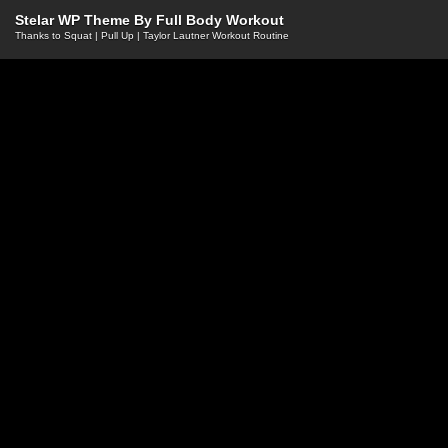
Stelar WP Theme By
Full Body Workout
Thanks to
Squat
|
Pull Up
|
Taylor Lautner Workout Routine