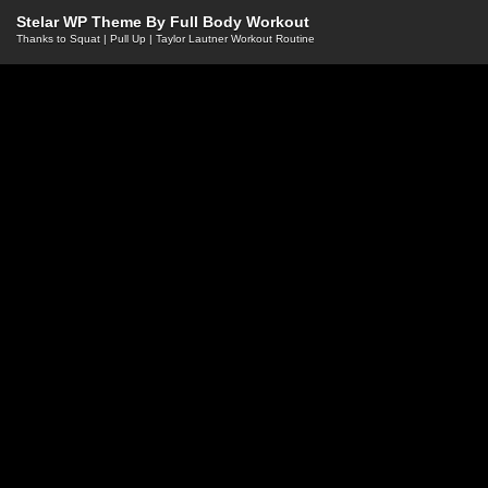
Stelar WP Theme By
Full Body Workout
Thanks to
Squat
|
Pull Up
|
Taylor Lautner Workout Routine