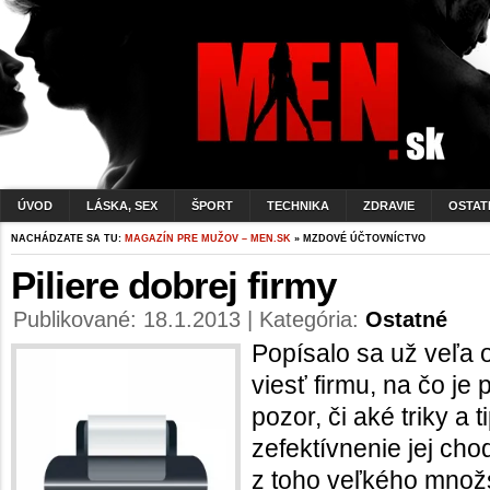
ÚVOD
LÁSKA, SEX
ŠPORT
TECHNIKA
ZDRAVIE
OSTAT
NACHÁDZATE SA TU:
MAGAZÍN PRE MUŽOV – MEN.SK
» MZDOVÉ ÚČTOVNÍCTVO
Piliere dobrej firmy
Publikované: 18.1.2013 | Kategória:
Ostatné
Popísalo sa už veľa 
viesť firmu, na čo je
pozor, či aké triky a 
zefektívnenie jej cho
z toho veľkého množs