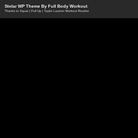
Stelar WP Theme By
Full Body Workout
Thanks to
Squat
|
Pull Up
|
Taylor Lautner Workout Routine