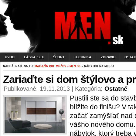
ÚVOD
LÁSKA, SEX
ŠPORT
TECHNIKA
ZDRAVIE
OSTAT
NACHÁDZATE SA TU:
MAGAZÍN PRE MUŽOV – MEN.SK
» NÁBYTOK NA MIERU
Zariaďte si dom štýlovo a p
Publikované: 19.11.2013 | Kategória:
Ostatné
Pustili ste sa do st
blížite do finišu? V t
začať zamýšľať nad 
vášho nového domu.
nábytok, ktorý treba v