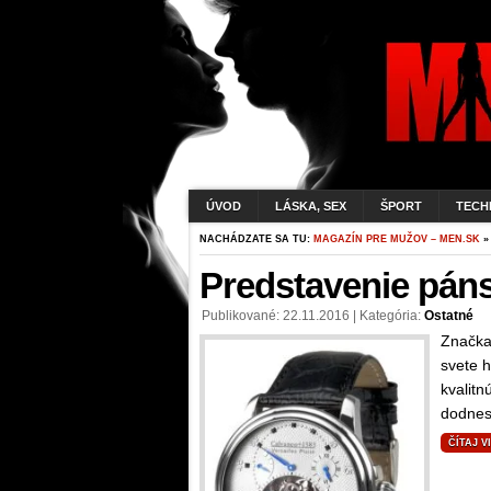
ÚVOD
LÁSKA, SEX
ŠPORT
TECH
NACHÁDZATE SA TU:
MAGAZÍN PRE MUŽOV – MEN.SK
»
Predstavenie pán
Publikované: 22.11.2016 | Kategória:
Ostatné
Značka
svete h
kvalitn
dodnes
ČÍTAJ V