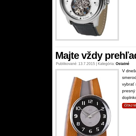
Majte vždy prehľ
Publikované: 13.7.2015 | Kategória:
Ostatné
V dneš
smeroda
vybrať
presný
doplnk
ČÍTAJ V