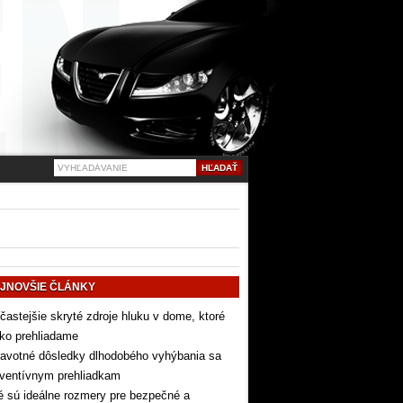
JNOVŠIE ČLÁNKY
častejšie skryté zdroje hluku v dome, ktoré
ko prehliadame
avotné dôsledky dlhodobého vyhýbania sa
eventívnym prehliadkam
 sú ideálne rozmery pre bezpečné a