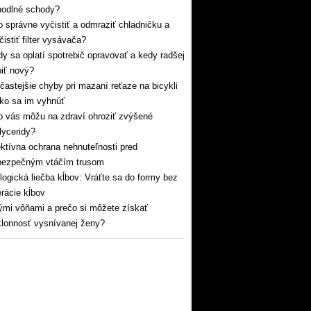
hodlné schody?
 správne vyčistiť a odmraziť chladničku a
čistiť filter vysávača?
y sa oplatí spotrebič opravovať a kedy radšej
iť nový?
častejšie chyby pri mazaní reťaze na bicykli
ko sa im vyhnúť
 vás môžu na zdraví ohroziť zvýšené
glyceridy?
ktívna ochrana nehnuteľnosti pred
bezpečným vtáčím trusom
logická liečba kĺbov: Vráťte sa do formy bez
rácie kĺbov
mi vôňami a prečo si môžete získať
lonnosť vysnívanej ženy?