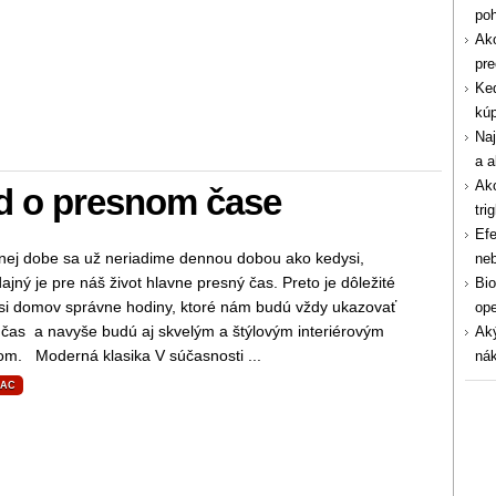
po
Ako
pre
Ked
kúp
Naj
a a
Ako
ad o presnom čase
tri
Efe
nej dobe sa už neriadime dennou dobou ako kedysi,
ne
jný je pre náš život hlavne presný čas. Preto je dôležité
Bio
 si domov správne hodiny, ktoré nám budú vždy ukazovať
ope
 čas a navyše budú aj skvelým a štýlovým interiérovým
Aký
om. Moderná klasika V súčasnosti ...
nák
IAC