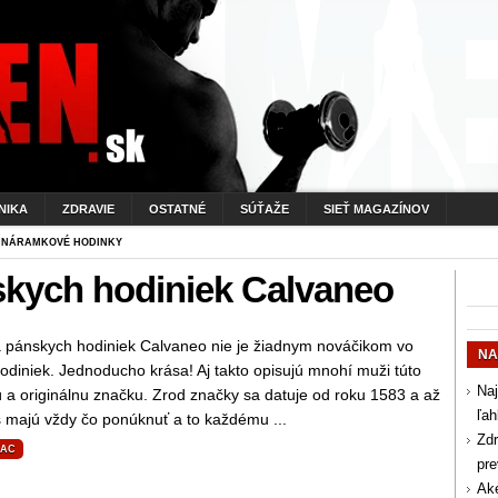
NIKA
ZDRAVIE
OSTATNÉ
SÚŤAŽE
SIEŤ MAGAZÍNOV
 NÁRAMKOVÉ HODINKY
skych hodiniek Calvaneo
 pánskych hodiniek Calvaneo nie je žiadnym nováčikom vo
NA
odiniek. Jednoducho krása! Aj takto opisujú mnohí muži túto
Naj
ú a originálnu značku. Zrod značky sa datuje od roku 1583 a až
ľah
 majú vždy čo ponúknuť a to každému ...
Zdr
IAC
pr
Aké