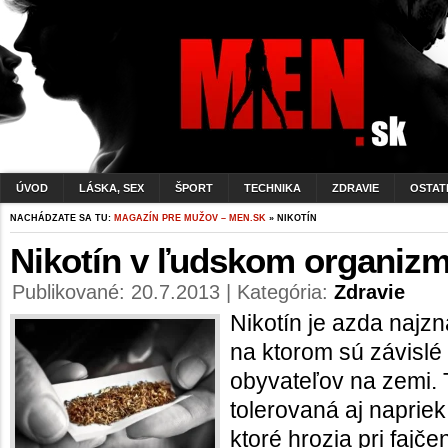
ÚVOD
LÁSKA, SEX
ŠPORT
TECHNIKA
ZDRAVIE
OSTAT
NACHÁDZATE SA TU:
MAGAZÍN PRE MUŽOV – MEN.SK
» NIKOTÍN
Nikotín v ľudskom organiz
Publikované: 20.7.2013 | Kategória:
Zdravie
Nikotín je azda najz
na ktorom sú závislé
obyvateľov na zemi. T
tolerovaná aj naprie
ktoré hrozia pri fajče