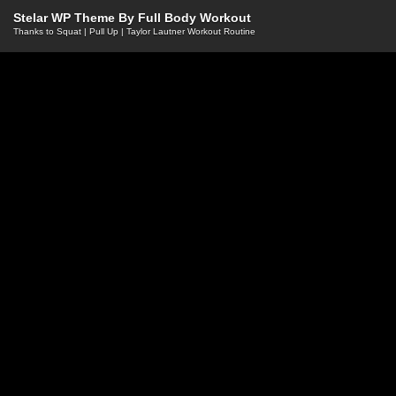
Stelar WP Theme By
Full Body Workout
Thanks to
Squat
|
Pull Up
|
Taylor Lautner Workout Routine