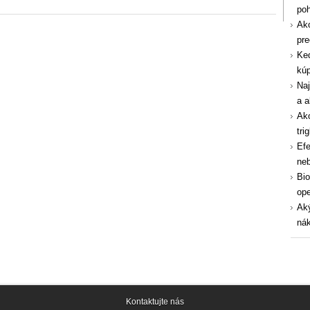
po
Ako
pre
Ked
kúp
Naj
a a
Ako
tri
Efe
ne
Bio
ope
Aký
nák
Kontaktujte nás