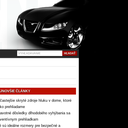
JNOVŠIE ČLÁNKY
častejšie skryté zdroje hluku v dome, ktoré
ko prehliadame
avotné dôsledky dlhodobého vyhýbania sa
eventívnym prehliadkam
 sú ideálne rozmery pre bezpečné a