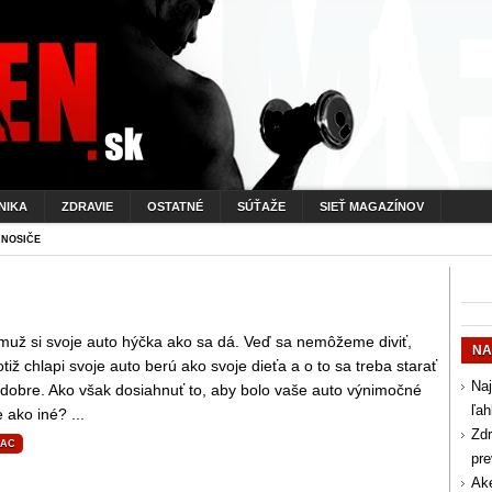
NIKA
ZDRAVIE
OSTATNÉ
SÚŤAŽE
SIEŤ MAGAZÍNOV
 NOSIČE
muž si svoje auto hýčka ako sa dá. Veď sa nemôžeme diviť,
NA
otiž chlapi svoje auto berú ako svoje dieťa a o to sa treba starať
Naj
 dobre. Ako však dosiahnuť to, aby bolo vaše auto výnimočné
ľah
e ako iné? ...
Zdr
IAC
pr
Aké