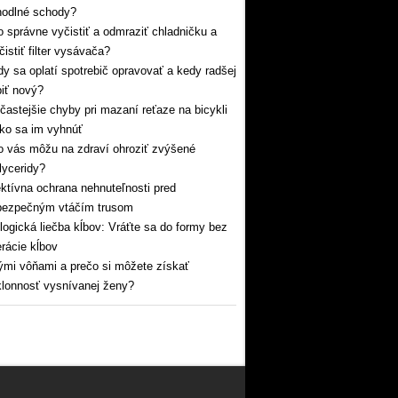
hodlné schody?
 správne vyčistiť a odmraziť chladničku a
čistiť filter vysávača?
y sa oplatí spotrebič opravovať a kedy radšej
iť nový?
častejšie chyby pri mazaní reťaze na bicykli
ko sa im vyhnúť
 vás môžu na zdraví ohroziť zvýšené
glyceridy?
ktívna ochrana nehnuteľnosti pred
bezpečným vtáčím trusom
logická liečba kĺbov: Vráťte sa do formy bez
rácie kĺbov
mi vôňami a prečo si môžete získať
lonnosť vysnívanej ženy?