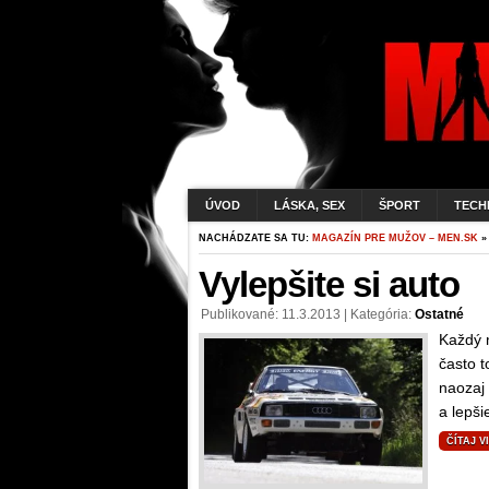
ÚVOD
LÁSKA, SEX
ŠPORT
TECH
NACHÁDZATE SA TU:
MAGAZÍN PRE MUŽOV – MEN.SK
»
Vylepšite si auto
Publikované: 11.3.2013 | Kategória:
Ostatné
Každý 
často t
naozaj
a lepši
ČÍTAJ V