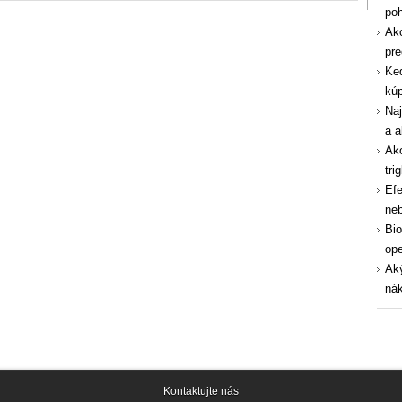
po
Ako
pre
Ked
kúp
Naj
a a
Ako
tri
Efe
ne
Bio
ope
Aký
nák
Kontaktujte nás