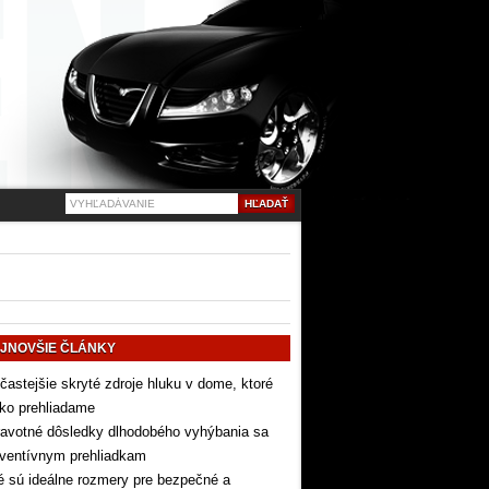
JNOVŠIE ČLÁNKY
častejšie skryté zdroje hluku v dome, ktoré
ko prehliadame
avotné dôsledky dlhodobého vyhýbania sa
eventívnym prehliadkam
 sú ideálne rozmery pre bezpečné a