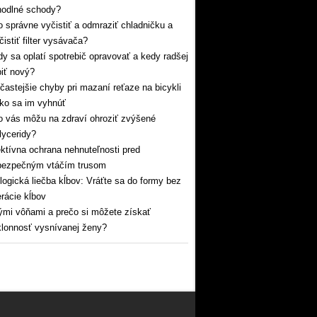
hodlné schody?
 správne vyčistiť a odmraziť chladničku a
čistiť filter vysávača?
y sa oplatí spotrebič opravovať a kedy radšej
iť nový?
častejšie chyby pri mazaní reťaze na bicykli
ko sa im vyhnúť
 vás môžu na zdraví ohroziť zvýšené
glyceridy?
ktívna ochrana nehnuteľnosti pred
bezpečným vtáčím trusom
logická liečba kĺbov: Vráťte sa do formy bez
rácie kĺbov
mi vôňami a prečo si môžete získať
lonnosť vysnívanej ženy?