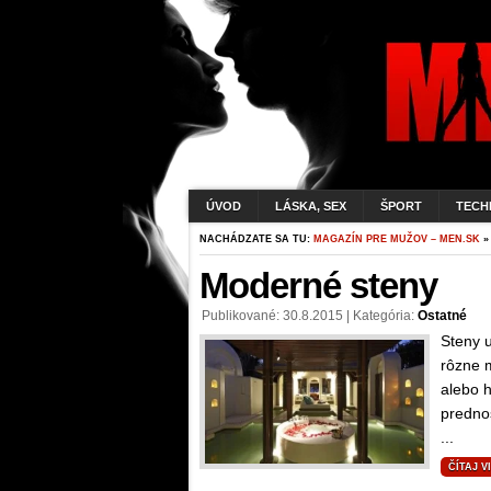
ÚVOD
LÁSKA, SEX
ŠPORT
TECH
NACHÁDZATE SA TU:
MAGAZÍN PRE MUŽOV – MEN.SK
»
Moderné steny
Publikované: 30.8.2015 | Kategória:
Ostatné
Steny u
rôzne m
alebo h
predno
...
ČÍTAJ V