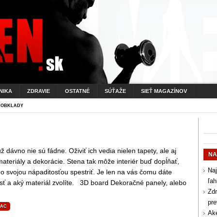
NIKA
ZDRAVIE
OSTATNÉ
SÚŤAŽE
SIEŤ MAGAZÍNOV
 OBKLADY
ž dávno nie sú fádne. Oživiť ich vedia nielen tapety, ale aj
NA
ateriály a dekorácie. Stena tak môže interiér buď dopĺňať,
Naj
o svojou nápaditosťou spestriť. Je len na vás čomu dáte
ľah
sť a aký materiál zvolíte. 3D board Dekoračné panely, alebo
Zdr
pr
IAC
Aké