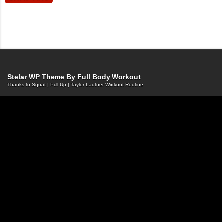
Stelar WP Theme By
Full Body Workout
Thanks to
Squat
|
Pull Up
|
Taylor Lautner Workout Routine