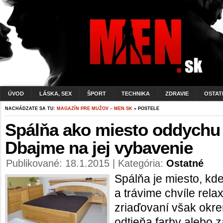
ÚVOD
LÁSKA, SEX
ŠPORT
TECHNIKA
ZDRAVIE
OSTAT
NACHÁDZATE SA TU:
MAGAZÍN PRE MUŽOV – MEN.SK
» POSTELE
Spálňa ako miesto oddychu 
Dbajme na jej vybavenie
Publikované: 18.1.2015 | Kategória:
Ostatné
Spálňa je miesto, k
a trávime chvíle relax
zriaďovaní však okr
odtieňa farby alebo