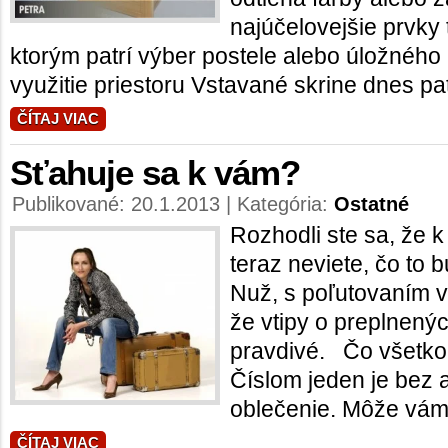
najúčelovejšie prvky t
ktorým patrí výber postele alebo úložného
využitie priestoru Vstavané skrine dnes pa
ČÍTAJ VIAC
Sťahuje sa k vám?
Publikované: 20.1.2013 | Kategória:
Ostatné
Rozhodli ste sa, že 
teraz neviete, čo to 
Nuž, s poľutovaním 
že vtipy o preplnenýc
pravdivé. Čo vš
Číslom jeden je bez
oblečenie. Môže vám v
ČÍTAJ VIAC