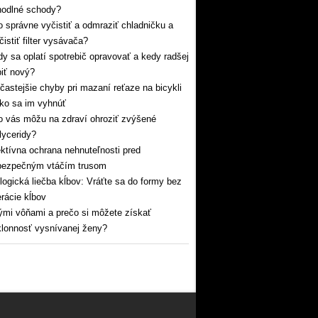
hodlné schody?
 správne vyčistiť a odmraziť chladničku a
čistiť filter vysávača?
y sa oplatí spotrebič opravovať a kedy radšej
iť nový?
častejšie chyby pri mazaní reťaze na bicykli
ko sa im vyhnúť
 vás môžu na zdraví ohroziť zvýšené
glyceridy?
ktívna ochrana nehnuteľnosti pred
bezpečným vtáčím trusom
logická liečba kĺbov: Vráťte sa do formy bez
rácie kĺbov
mi vôňami a prečo si môžete získať
lonnosť vysnívanej ženy?