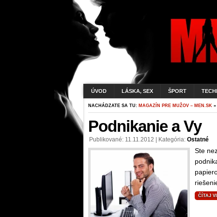
ÚVOD
LÁSKA, SEX
ŠPORT
TECH
NACHÁDZATE SA TU:
MAGAZÍN PRE MUŽOV – MEN.SK
»
Podnikanie a Vy
Publikované: 11.11.2012 | Kategória:
Ostatné
Ste ne
podnik
papiero
riešeni
ČÍTAJ V