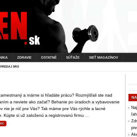
NIKA
ZDRAVIE
OSTATNÉ
SÚŤAŽE
SIEŤ MAGAZÍNOV
 PREDAJ SRO
zamestnaný a márne si hľadáte prácu? Rozmýšľali ste nad
NA
aním a neviete ako začať? Behanie po úradoch a vybavovanie
Naj
v nie je nič pre Vás? Tak máme pre Vás rýchle a lacné
ľah
e. Kúpte si už založenú a registrovanú firmu ...
Zdr
IAC
pr
Aké