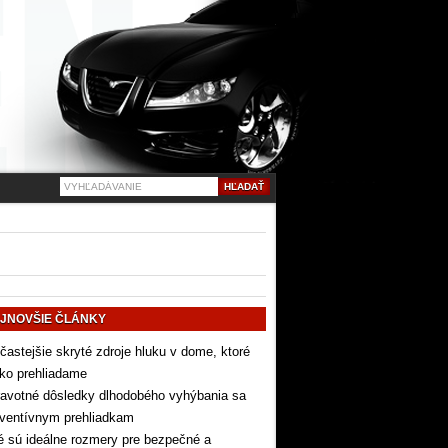
JNOVŠIE ČLÁNKY
častejšie skryté zdroje hluku v dome, ktoré
ko prehliadame
avotné dôsledky dlhodobého vyhýbania sa
eventívnym prehliadkam
 sú ideálne rozmery pre bezpečné a