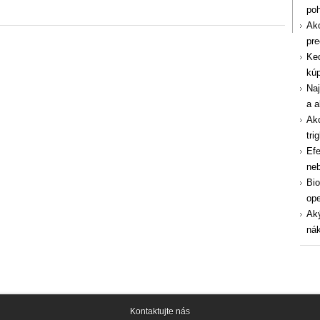
po
Ako
pre
Ked
kúp
Naj
a a
Ako
tri
Efe
ne
Bio
ope
Aký
nák
Kontaktujte nás