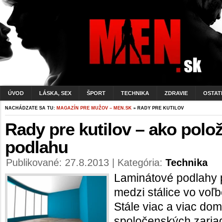
ÚVOD
LÁSKA, SEX
ŠPORT
TECHNIKA
ZDRAVIE
OSTAT
NACHÁDZATE SA TU:
MAGAZÍN PRE MUŽOV – MEN.SK
» RADY PRE KUTILOV
Rady pre kutilov – ako polož
podlahu
Publikované: 27.8.2013 | Kategória:
Technika
Laminátové podlahy p
medzi stálice vo voľb
Stále viac a viac dom
spoločenských zaria