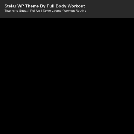
Stelar WP Theme By
Full Body Workout
Thanks to
Squat
|
Pull Up
|
Taylor Lautner Workout Routine