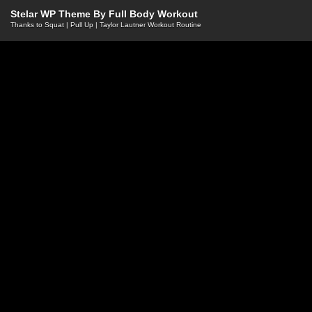
Stelar WP Theme By
Full Body Workout
Thanks to
Squat
|
Pull Up
|
Taylor Lautner Workout Routine