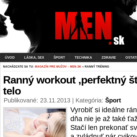
ÚVOD
LÁSKA, SEX
ŠPORT
TECHNIKA
ZDRAVIE
OSTAT
NACHÁDZATE SA TU:
MAGAZÍN PRE MUŽOV – MEN.SK
» RANNÝ TRÉNING
Ranný workout ,perfektný št
telo
Publikované: 23.11.2013 | Kategória:
Šport
Vyrobiť si ideálne rá
dňa nie je až také ťa
Stačí len prekonať sv
a zvládnuť pár cvikov