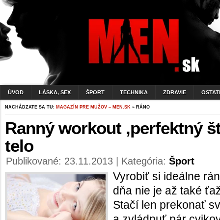
ÚVOD
LÁSKA, SEX
ŠPORT
TECHNIKA
ZDRAVIE
OSTAT
NACHÁDZATE SA TU:
MAGAZÍN PRE MUŽOV – MEN.SK
» RÁNO
Ranný workout ,perfektný št
telo
Publikované: 23.11.2013 | Kategória:
Šport
Vyrobiť si ideálne rá
dňa nie je až také ťa
Stačí len prekonať sv
a zvládnuť pár cvikov