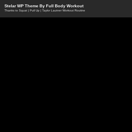
Stelar WP Theme By
Full Body Workout
Thanks to
Squat
|
Pull Up
|
Taylor Lautner Workout Routine