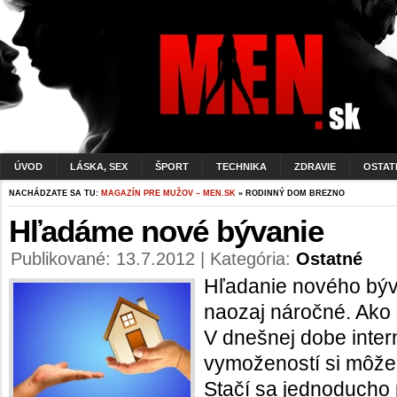
ÚVOD
LÁSKA, SEX
ŠPORT
TECHNIKA
ZDRAVIE
OSTAT
NACHÁDZATE SA TU:
MAGAZÍN PRE MUŽOV – MEN.SK
» RODINNÝ DOM BREZNO
Hľadáme nové bývanie
Publikované: 13.7.2012 | Kategória:
Ostatné
Hľadanie nového býv
naozaj náročné. Ako s
V dnešnej dobe inte
vymožeností si môže
Stačí sa jednoducho 