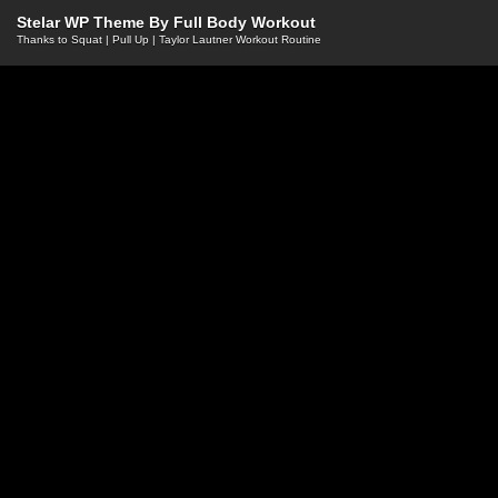
Stelar WP Theme By
Full Body Workout
Thanks to
Squat
|
Pull Up
|
Taylor Lautner Workout Routine