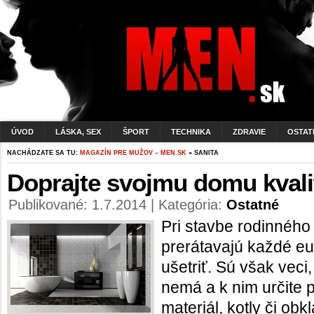
ÚVOD
LÁSKA, SEX
ŠPORT
TECHNIKA
ZDRAVIE
OSTAT
NACHÁDZATE SA TU:
MAGAZÍN PRE MUŽOV – MEN.SK
» SANITA
Doprajte svojmu domu kvali
Publikované: 1.7.2014 | Kategória:
Ostatné
Pri stavbe rodinného
prerátavajú každé eu
ušetriť. Sú však veci,
nemá a k nim určite p
materiál, kotly či obk