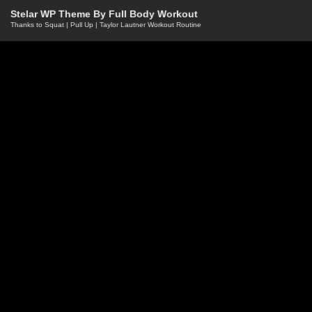
Stelar WP Theme By
Full Body Workout
Thanks to
Squat
|
Pull Up
|
Taylor Lautner Workout Routine