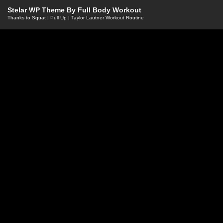
Stelar WP Theme By
Full Body Workout
Thanks to
Squat
|
Pull Up
|
Taylor Lautner Workout Routine