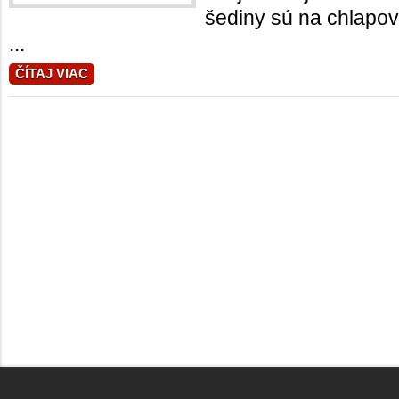
šediny sú na chlapo
...
ČÍTAJ VIAC