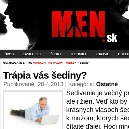
ÚVOD
LÁSKA, SEX
ŠPORT
TECHNIKA
ZDRAVIE
OSTAT
NACHÁDZATE SA TU:
MAGAZÍN PRE MUŽOV – MEN.SK
» ŠEDINY
Trápia vás šediny?
Publikované: 28.4.2013 | Kategória:
Ostatné
Šedivenie je večný p
ale i žien. Veď kto b
krásnych vlasoch šedi
k mužom, ktorých šedi
čítajte ďalej. Hoci m