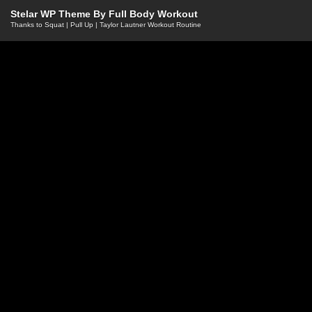
Stelar WP Theme By
Full Body Workout
Thanks to
Squat
|
Pull Up
|
Taylor Lautner Workout Routine