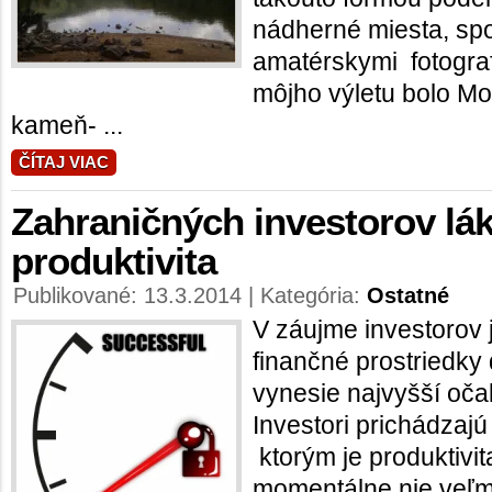
nádherné miesta, spo
amatérskymi fotograf
môjho výletu bolo Mo
kameň- ...
ČÍTAJ VIAC
Zahraničných investorov lá
produktivita
Publikované: 13.3.2014 | Kategória:
Ostatné
V záujme investorov j
finančné prostriedky
vynesie najvyšší oča
Investori prichádzaj
ktorým je produktivit
momentálne nie veľm