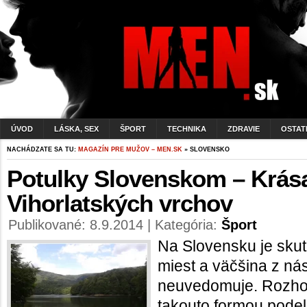
ÚVOD
LÁSKA, SEX
ŠPORT
TECHNIKA
ZDRAVIE
OSTAT
NACHÁDZATE SA TU:
MAGAZÍN PRE MUŽOV – MEN.SK
» SLOVENSKO
Potulky Slovenskom – Krás
Vihorlatských vrchov
Publikované: 8.9.2014 | Kategória:
Šport
Na Slovensku je sku
miest a väčšina z nás 
neuvedomuje. Rozho
takouto formou podeli