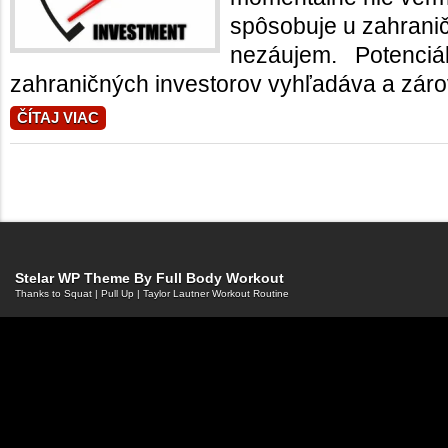
spôsobuje u zahranič
nezáujem. Potenciáln
zahraničných investorov vyhľadáva a zárov
ČÍTAJ VIAC
Stelar WP Theme By
Full Body Workout
Thanks to
Squat
|
Pull Up
|
Taylor Lautner Workout Routine