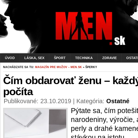
ÚVOD
LÁSKA, SEX
ŠPORT
TECHNIKA
ZDRAVIE
OSTAT
NACHÁDZATE SA TU:
MAGAZÍN PRE MUŽOV – MEN.SK
» ŠPERKY
Čím obdarovať ženu – každý
počíta
Publikované: 23.10.2019 | Kategória:
Ostatné
Pýtate sa, čím potešiť
narodeniny, výročie, 
perly a drahé kamen
stávkou na istotu.