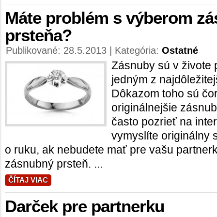
Máte problém s výberom z
prsteňa?
Publikované: 28.5.2013 | Kategória:
Ostatné
Zásnuby sú v živote 
jedným z najdôležite
Dôkazom toho sú čor
originálnejšie zásnu
často pozrieť na int
vymyslíte originálny
o ruku, ak nebudete mať pre vašu partnerku
zásnubný prsteň. ...
ČÍTAJ VIAC
Darček pre partnerku