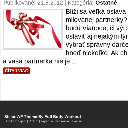
Publikované: 21.8.2012 | Kategória:
Ostatné
Blíži sa veľká oslava
milovanej partnerky
budú Vianoce, či výro
osláviť aj nejakým t
vybrať správny darč
hneď niekoľko. Ak chc
a vaša partnerka nie je ...
ČÍTAJ VIAC
Stelar WP Theme By
Full Body Workout
Thanks to
Squat
|
Pull Up
|
Taylor Lautner Workout Routine