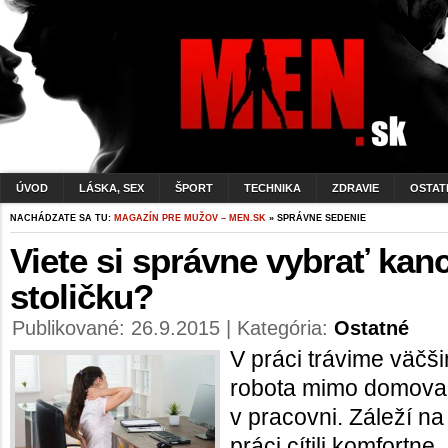
ÚVOD
LÁSKA, SEX
ŠPORT
TECHNIKA
ZDRAVIE
OSTAT
NACHÁDZATE SA TU:
MAGAZÍN PRE MUŽOV – MEN.SK
» SPRÁVNE SEDENIE
Viete si správne vybrať kan
stoličku?
Publikované: 26.9.2015 | Kategória:
Ostatné
V práci trávime väčši
robota mimo domova,
v pracovni. Záleží na
práci cítili komfortne