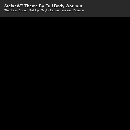
Stelar WP Theme By
Full Body Workout
Thanks to
Squat
|
Pull Up
|
Taylor Lautner Workout Routine