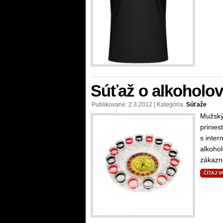
Súťaž o alkoholov
Publikované: 2.3.2012 | Kategória:
Súťaže
Mužský
prinies
s inte
alkohol
zákazní
ČÍTAJ V