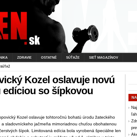
NIKA
ZDRAVIE
OSTATNÉ
SÚŤAŽE
SIEŤ MAGAZÍNOV
 SÚŤAŽ
ický Kozel oslavuje novú
 edíciou so šípkovou
NA
Naj
ľah
opovický Kozel oslavuje tohtoročnú bohatú úrodu žateckého
Zdr
 a sladovníckeho jačmeňa mimoriadnou chuťou obohatenou
pr
čerstvých šípok. Limitovaná edícia bola vyrobená špeciálne len
Aké