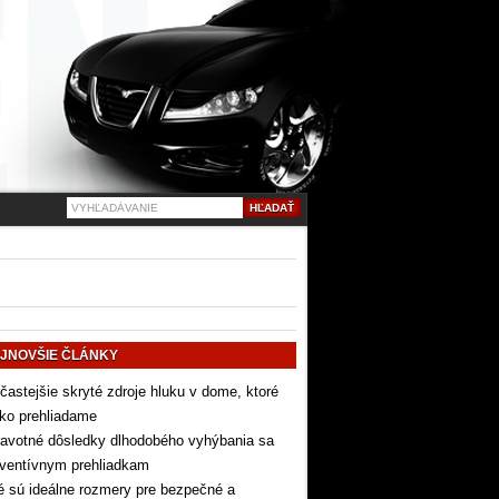
JNOVŠIE ČLÁNKY
častejšie skryté zdroje hluku v dome, ktoré
ko prehliadame
avotné dôsledky dlhodobého vyhýbania sa
eventívnym prehliadkam
 sú ideálne rozmery pre bezpečné a