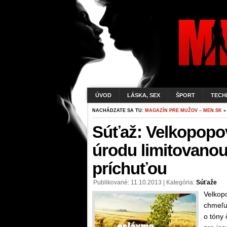
ÚVOD
LÁSKA, SEX
ŠPORT
TECH
NACHÁDZATE SA TU:
MAGAZÍN PRE MUŽOV – MEN.SK
»
Súťaž: Velkopopov
úrodu limitovanou
príchuťou
Publikované: 11.10.2013 | Kategória:
Súťaže
Velkop
chmeľu
o tóny 