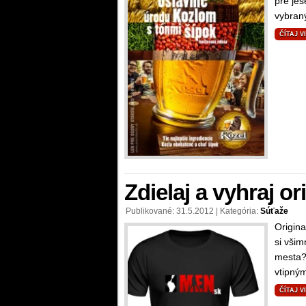
pre jes
vybran
ČÍTAJ V
Zdielaj a vyhraj or
Publikované: 31.5.2012 | Kategória:
Súťaže
Origina
si všim
mesta? 
vtipným
ČÍTAJ V