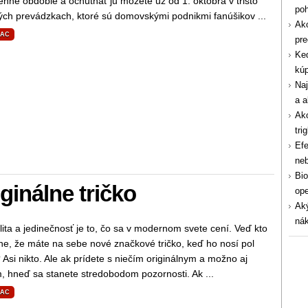
enné obdobie a ochutnať ju môžete už od 1. októbra v tristo
po
ých prevádzkach, ktoré sú domovskými podnikmi fanúšikov ...
Ako
IAC
pre
Ked
kúp
Naj
a a
Ako
tri
Efe
ne
Bio
iginálne tričko
ope
Aký
nák
lita a jedinečnosť je to, čo sa v modernom svete cení. Veď kto
ne, že máte na sebe nové značkové tričko, keď ho nosí pol
Asi nikto. Ale ak prídete s niečím originálnym a možno aj
, hneď sa stanete stredobodom pozornosti. Ak ...
IAC