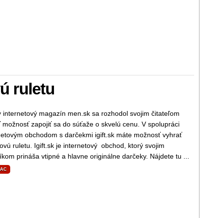
ú ruletu
 internetový magazín men.sk sa rozhodol svojim čitateľom
ť možnosť zapojiť sa do súťaže o skvelú cenu. V spolupráci
rnetovým obchodom s darčekmi igift.sk máte možnosť vyhrať
ovú ruletu. Igift.sk je internetový obchod, ktorý svojim
kom prináša vtipné a hlavne originálne darčeky. Nájdete tu ...
IAC