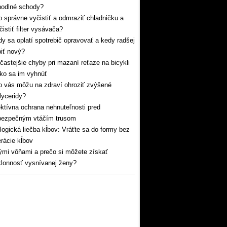
hodlné schody?
 správne vyčistiť a odmraziť chladničku a
čistiť filter vysávača?
y sa oplatí spotrebič opravovať a kedy radšej
iť nový?
častejšie chyby pri mazaní reťaze na bicykli
ko sa im vyhnúť
 vás môžu na zdraví ohroziť zvýšené
glyceridy?
ktívna ochrana nehnuteľnosti pred
bezpečným vtáčím trusom
logická liečba kĺbov: Vráťte sa do formy bez
rácie kĺbov
mi vôňami a prečo si môžete získať
lonnosť vysnívanej ženy?