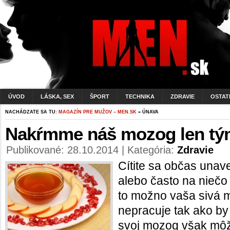
ÚVOD
LÁSKA, SEX
ŠPORT
TECHNIKA
ZDRAVIE
OSTAT
NACHÁDZATE SA TU:
MAGAZÍN PRE MUŽOV – MEN.SK
» ÚNAVA
Nakŕmme náš mozog len tý
Publikované: 28.10.2014 | Kategória:
Zdravie
Cítite sa občas unav
alebo často na nieč
to možno vaša sivá 
nepracuje tak ako by
svoj mozog však môž