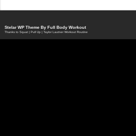
Stelar WP Theme By
Full Body Workout
Thanks to
Squat
|
Pull Up
|
Taylor Lautner Workout Routine