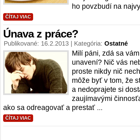
ho povzbudí na najvyš
ČÍTAJ VIAC
Únava z práce?
Publikované: 16.2.2013 | Kategória:
Ostatné
Milí páni, zdá sa vám
unavení? Nič vás ne
proste nikdy nič nec
môže byť v tom, že s
a nedoprajete si dos
zaujímavými činnosť
ako sa odreagovať a prestať ...
ČÍTAJ VIAC