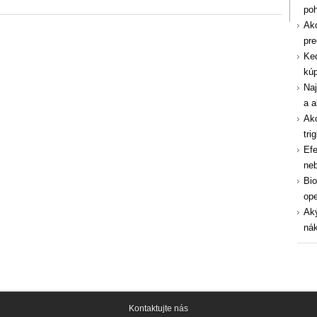
po
Ako
pre
Ked
kúp
Naj
a a
Ako
tri
Efe
ne
Bio
ope
Aký
nák
Kontaktujte nás