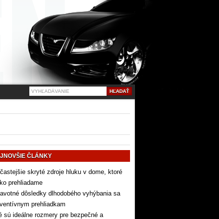
JNOVŠIE ČLÁNKY
častejšie skryté zdroje hluku v dome, ktoré
ko prehliadame
avotné dôsledky dlhodobého vyhýbania sa
eventívnym prehliadkam
 sú ideálne rozmery pre bezpečné a