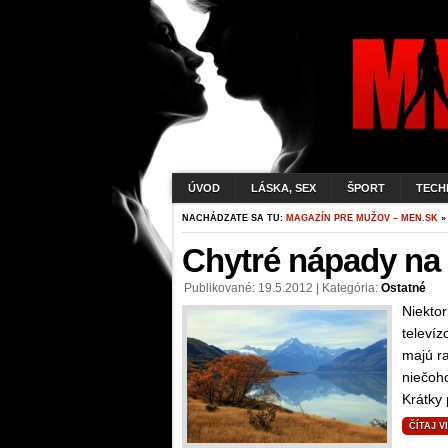
ÚVOD
LÁSKA, SEX
ŠPORT
TECH
NACHÁDZATE SA TU:
MAGAZÍN PRE MUŽOV – MEN.SK
»
Chytré nápady na
Publikované: 19.5.2012 | Kategória:
Ostatné
Niektor
televíz
majú ra
niečoh
Krátky 
ČÍTAJ V