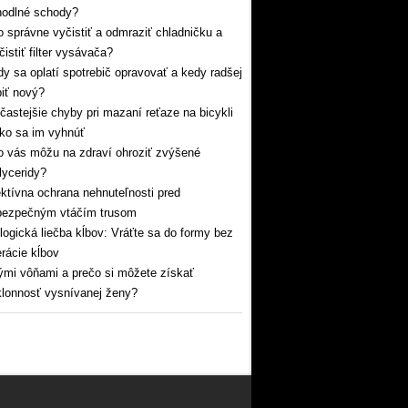
hodlné schody?
 správne vyčistiť a odmraziť chladničku a
čistiť filter vysávača?
y sa oplatí spotrebič opravovať a kedy radšej
iť nový?
častejšie chyby pri mazaní reťaze na bicykli
ko sa im vyhnúť
 vás môžu na zdraví ohroziť zvýšené
glyceridy?
ktívna ochrana nehnuteľnosti pred
bezpečným vtáčím trusom
logická liečba kĺbov: Vráťte sa do formy bez
rácie kĺbov
mi vôňami a prečo si môžete získať
lonnosť vysnívanej ženy?