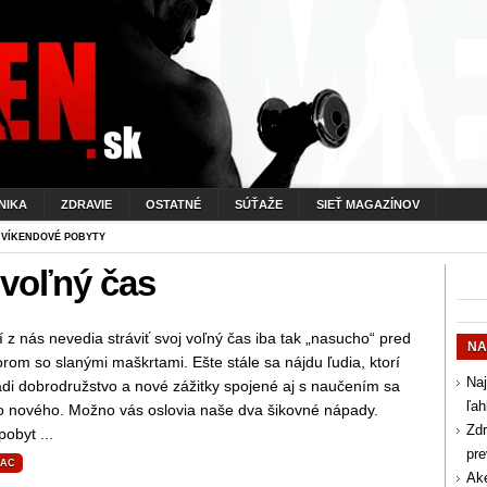
NIKA
ZDRAVIE
OSTATNÉ
SÚŤAŽE
SIEŤ MAGAZÍNOV
 VÍKENDOVÉ POBYTY
 voľný čas
í z nás nevedia stráviť svoj voľný čas iba tak „nasucho“ pred
NA
orom so slanými maškrtami. Ešte stále sa nájdu ľudia, ktorí
Naj
di dobrodružstvo a nové zážitky spojené aj s naučením sa
ľah
o nového. Možno vás oslovia naše dva šikovné nápady.
Zdr
pobyt ...
pr
IAC
Aké