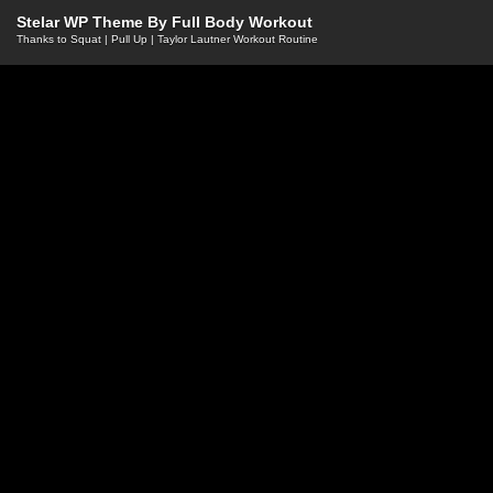
Stelar WP Theme By
Full Body Workout
Thanks to
Squat
|
Pull Up
|
Taylor Lautner Workout Routine