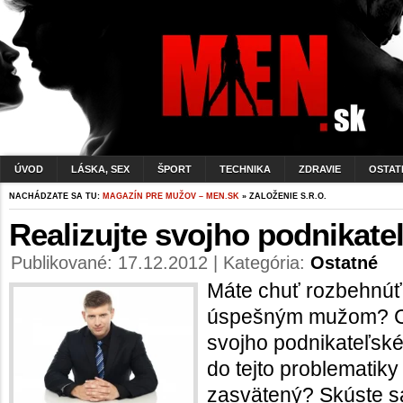
ÚVOD
LÁSKA, SEX
ŠPORT
TECHNIKA
ZDRAVIE
OSTAT
NACHÁDZATE SA TU:
MAGAZÍN PRE MUŽOV – MEN.SK
» ZALOŽENIE S.R.O.
Realizujte svojho podnikat
Publikované: 17.12.2012 | Kategória:
Ostatné
Máte chuť rozbehnúť 
úspešným mužom? Ch
svojho podnikateľské
do tejto problematik
zasvätený? Skúste sa