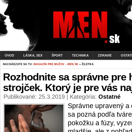
ÚVOD
LÁSKA, SEX
ŠPORT
TECHNIKA
ZDRAVIE
OSTAT
NACHÁDZATE SA TU:
MAGAZÍN PRE MUŽOV – MEN.SK
» ŽILETKA
Rozhodnite sa správne pre h
strojček. Ktorý je pre vás n
Publikované: 25.3.2019 | Kategória:
Ostatné
Správne upravený a 
sa pozná podľa tváre.
pokožku a fúzy, vyze
mladšie, ale z pohľad