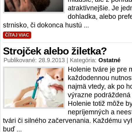
atraktívnejšie. Je jed
dohladka, alebo pref
strnisko, či dokonca hustú ...
ČÍTAJ VIAC
Strojček alebo žiletka?
Publikované: 28.9.2013 | Kategória:
Ostatné
Holenie tváre je pre
každodennou nutnos
najmä vtedy, ak po h
výrazne podráždená 
Holenie totiž môže b
nepríjemných a nees
tvári či silného začervenania. Každému vyh
buď ...